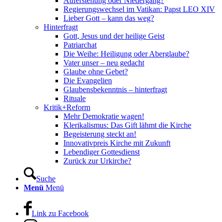
Auferstehung oder Niedergang?
Regierungswechsel im Vatikan: Papst LEO XIV
Lieber Gott – kann das weg?
Hinterfragt
Gott, Jesus und der heilige Geist
Patriarchat
Die Weihe: Heiligung oder Aberglaube?
Vater unser – neu gedacht
Glaube ohne Gebet?
Die Evangelien
Glaubensbekenntnis – hinterfragt
Rituale
Kritik+Reform
Mehr Demokratie wagen!
Klerikalismus: Das Gift lähmt die Kirche
Begeisterung steckt an!
Innovativpreis Kirche mit Zukunft
Lebendiger Gottesdienst
Zurück zur Urkirche?
Suche
Menü
Menü
Link zu Facebook