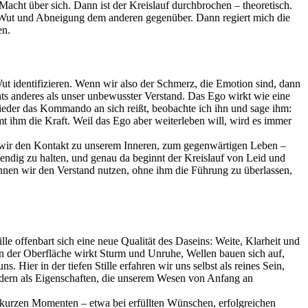
cht über sich. Dann ist der Kreislauf durchbrochen – theoretisch.
 Wut und Abneigung dem anderen gegenüber. Dann regiert mich die
en.
ut identifizieren. Wenn wir also der Schmerz, die Emotion sind, dann
chts anderes als unser unbewusster Verstand. Das Ego wirkt wie eine
eder das Kommando an sich reißt, beobachte ich ihn und sage ihm:
t ihm die Kraft. Weil das Ego aber weiterleben will, wird es immer
eren wir den Kontakt zu unserem Inneren, zum gegenwärtigen Leben –
ndig zu halten, und genau da beginnt der Kreislauf von Leid und
nen wir den Verstand nutzen, ohne ihm die Führung zu überlassen,
le offenbart sich eine neue Qualität des Daseins: Weite, Klarheit und
an der Oberfläche wirkt Sturm und Unruhe, Wellen bauen sich auf,
. Hier in der tiefen Stille erfahren wir uns selbst als reines Sein,
sondern als Eigenschaften, die unserem Wesen von Anfang an
n kurzen Momenten – etwa bei erfüllten Wünschen, erfolgreichen