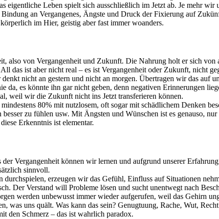
 eigentliche Leben spielt sich ausschließlich im Jetzt ab. Je mehr wir 
 Bindung an Vergangenes, Ängste und Druck der Fixierung auf Zukünft
 körperlich im Hier, geistig aber fast immer woanders.
 Zeit, also von Vergangenheit und Zukunft. Die Nahrung holt er sich vo
l das ist aber nicht real – es ist Vergangenheit oder Zukunft, nicht geg
 denkt nicht an gestern und nicht an morgen. Übertragen wir das auf uns
e da, es könnte ihn gar nicht geben, denn negativen Erinnerungen lieg
l, weil wir die Zukunft nicht ins Jetzt transferieren können.
u mindestens 80% mit nutzlosem, oft sogar mit schädlichem Denken besc
ich besser zu fühlen usw. Mit Ängsten und Wünschen ist es genauso, nu
 diese Erkenntnis ist elementar.
us der Vergangenheit können wir lernen und aufgrund unserer Erfahru
ätzlich sinnvoll.
 durchspielen, erzeugen wir das Gefühl, Einfluss auf Situationen nehm
ch. Der Verstand will Probleme lösen und sucht unentwegt nach Beschäft
Sorgen werden unbewusst immer wieder aufgerufen, weil das Gehirn un
sen, was uns quält. Was kann das sein? Genugtuung, Rache, Wut, Recht
it den Schmerz – das ist wahrlich paradox.