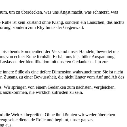
onsum, um zu überdecken, was uns Angst macht, was schmerzt, was
 Ruhe ist kein Zustand ohne Klang, sondern ein Lauschen, das nichts
r Störung, sondern zum Rhythmus der Gegenwart.
s bis abends kommentiert der Verstand unser Handeln, bewertet uns
uns von echter Ruhe fernhält. Er hält uns in subtiler Anspannung
oslassen der Identifikation mit unseren Gedanken – hin zur
innere Stille als eine tiefere Dimension wahrzunehmen: Sie ist nicht
inen Zugang zu einer Bewusstheit, die nicht länger vom Auf und Ab des
cks. Wir springen von einem Gedanken zum nächsten, vergleichen,
nz anzukommen, nie wirklich zufrieden zu sein.
 und die Welt zu begreifen. Ohne ihn könnten wir weder überleben
zeug seine dienende Rolle und beginnt, unser ganzes
ng aus.