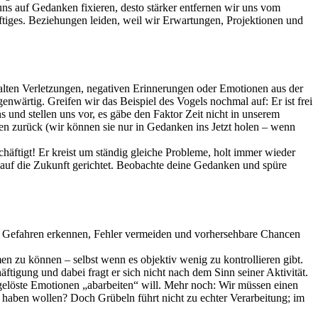
uns auf Gedanken fixieren, desto stärker entfernen wir uns vom
iges. Beziehungen leiden, weil wir Erwartungen, Projektionen und
n alten Verletzungen, negativen Erinnerungen oder Emotionen aus der
enwärtig. Greifen wir das Beispiel des Vogels nochmal auf: Er ist frei
 und stellen uns vor, es gäbe den Faktor Zeit nicht in unserem
en zurück (wir können sie nur in Gedanken ins Jetzt holen – wenn
häftigt! Er kreist um ständig gleiche Probleme, holt immer wieder
r auf die Zukunft gerichtet. Beobachte deine Gedanken und spüre
ng Gefahren erkennen, Fehler vermeiden und vorhersehbare Chancen
en zu können – selbst wenn es objektiv wenig zu kontrollieren gibt.
igung und dabei fragt er sich nicht nach dem Sinn seiner Aktivität.
gelöste Emotionen „abarbeiten“ will. Mehr noch: Wir müssen einen
 haben wollen? Doch Grübeln führt nicht zu echter Verarbeitung; im