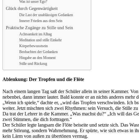
Was ist unser Ego?
Glück durch Gegenwärtigkeit
Die Last der unablässigen Gedanken
Innerer Frieden aus dem Sein
Praktische Zugänge zu Stille und Sein
Achtsamkeit im Alltag
Meditation und stille Einkehr
Körperbewusstsein
Beobachten der Gedanken
Hingabe an den Moment
Stille und Rückzug
Ablenkung: Der Tropfen und die Flöte
Nach einem langen Tag saß der Schüler allein in seiner Kammer. Von de
nebenbei, dann immer lauter. Bald konnte er an nichts anderes mehr d
„Wenn ich spiele,“ dachte er, „wird das Tropfen verschwinden. Ich b
weiter. Jetzt mischten sich zwei Rhythmen: sein Versuch, die Stille zu
Da trat der Lehrer in die Kammer. „Was machst du?“ „Ich will das Ge
zwei Stimmen, die dich forttragen.“
Der Schüler legte langsam die Flöte beiseite und setzte sich. Das Was
mehr Störung, sondern Wahrnehmung. Er spürte, wie sich etwas in ihm 
kein Lärm von außen zu übertönen vermag.