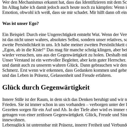
Wer den Mechanismus erkannt hat, dass das Identifizieren mit dem S
Im Alltag habe ich damit jedoch auch heute noch zu kämpfen: Wenn 
Emotion, obwohl ich weiß, dass sie mir schadet. Mir hilft dann oft e
Was ist unser Ego?
Ein Beispiel: Durch eine Ungerechtigkeit entsteht Wut. Wenn der Vers
ist das nicht unser wahres, absolutes Selbst, sondern unser relatives
zweite Persönlichkeit in uns. Ich habe meiner zweiten Persönlichke
„Egon, ab in die Kiste!“ Das mag für manche schräg klingen, aber bei
wieder versuchen, uns aus der Gegenwärtigkeit zu holen. Deshalb m
Unser Verstand ist ein wertvoller Begleiter, aber kein guter Herrsch
und damit auch zu unserem wahren Glück. Dann gebrauchen wir den Ve
Schmerz. Erst wenn wir erkennen, dass Gedanken kommen und gehen, w
und das Leben in Präsenz, Gelassenheit und Freude erfahren.
Glück durch Gegenwärtigkeit
Innere Stille ist der Raum, in dem sich das Denken beruhigt und wir n
Frieden. Sie ist immer schon in uns vorhanden – verborgen unter der
Gezeiten sorgen für ein Auf und Ab. In der Tiefe aber wird es immer sti
getragen von einer zeitlosen Gegenwärtigkeit. Glück, Freude und Sinn
innewohnen.
Lebensglück ist untrennbar mit Präsenz, innerer Freiheit und Verbun