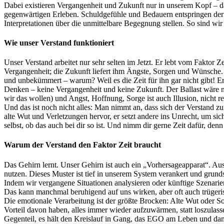
Dabei existieren Vergangenheit und Zukunft nur in unserem Kopf – das
gegenwärtigen Erleben. Schuldgefühle und Bedauern entspringen der
Interpretationen über die unmittelbare Begegnung stellen. So sind wir
Wie unser Verstand funktioniert
Unser Verstand arbeitet nur sehr selten im Jetzt. Er lebt vom Faktor
Vergangenheit; die Zukunft liefert ihm Ängste, Sorgen und Wünsche. Al
und unbekümmert – warum? Weil es die Zeit für ihn gar nicht gibt! Er
Denken – keine Vergangenheit und keine Zukunft. Der Ballast wäre ni
wir das wollen) und Angst, Hoffnung, Sorge ist auch Illusion, nicht rea
Und das ist noch nicht alles: Man nimmt an, dass sich der Verstand z
alte Wut und Verletzungen hervor, er setzt andere ins Unrecht, um s
selbst, ob das auch bei dir so ist. Und nimm dir gerne Zeit dafür, denn
Warum der Verstand den Faktor Zeit braucht
Das Gehirn lernt. Unser Gehirn ist auch ein „Vorhersageapparat“. A
nutzen. Dieses Muster ist tief in unserem System verankert und grunds
Indem wir vergangene Situationen analysieren oder künftige Szenarien
Das kann manchmal beruhigend auf uns wirken, aber oft auch trügeris
Die emotionale Verarbeitung ist der größte Brocken: Alte Wut oder 
Vorteil davon haben, alles immer wieder aufzuwärmen, statt loszulas
Gegenteil, es hält den Kreislauf in Gang, das EGO am Leben und dam