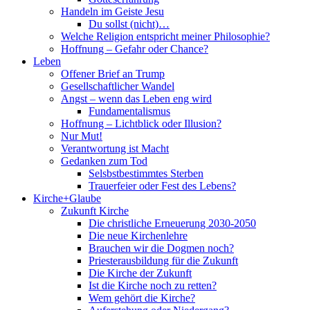
Handeln im Geiste Jesu
Du sollst (nicht)…
Welche Religion entspricht meiner Philosophie?
Hoffnung – Gefahr oder Chance?
Leben
Offener Brief an Trump
Gesellschaftlicher Wandel
Angst – wenn das Leben eng wird
Fundamentalismus
Hoffnung – Lichtblick oder Illusion?
Nur Mut!
Verantwortung ist Macht
Gedanken zum Tod
Selsbstbestimmtes Sterben
Trauerfeier oder Fest des Lebens?
Kirche+Glaube
Zukunft Kirche
Die christliche Erneuerung 2030-2050
Die neue Kirchenlehre
Brauchen wir die Dogmen noch?
Priesterausbildung für die Zukunft
Die Kirche der Zukunft
Ist die Kirche noch zu retten?
Wem gehört die Kirche?