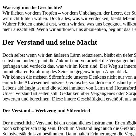
Was sagt uns die Geschichte?
Wir fliehen vor dem Tropfen – vor dem Unbehagen, der Leere, der St
wir nicht fühlen wollen. Doch alles, was wir verdecken, bleibt lebend
Wahrer Frieden entsteht erst, wenn wir das, was uns begegnet, willk
mehr ausschließt. Wenn wir aufhören, uns abzulenken, beginnt das L
Der Verstand und seine Macht
Doch selbst wenn wir den äußeren Lärm reduzieren, bleibt ein tiefer
selbst und andere, plant die Zukunft und verarbeitet die Vergangenhe
gefangen und verdeckt das, was wir im Kern sind. Der Weg zu innere
unmittelbaren Erfahrung des Seins im gegenwärtigen Augenblick.
Wir können die meisten Störenfriede unseres Denkens nicht nur von au
einfach die Abwesenheit äußerer Geräusche, sondern ein Zustand jense
Lebens abhängig ist und die selbst inmitten von Lärm und Herausforde
Unser Verstand ist selten still. Gedanken über Vergangenes oder So
bewerten und berechnen. Diese innere Geschäftigkeit erschöpft uns un
Der Verstand – Werkzeug und Störenfried
Der menschliche Verstand ist ein erstaunliches Instrument. Er ermögl
noch schöpferisch tätig sein. Doch im Verstand liegt auch die Gefah
Selbstverständnis zu bestimmen. Dann halten Erinnerungen die Verga