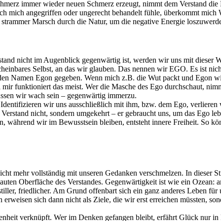
chmerz immer wieder neuen Schmerz erzeugt, nimmt dem Verstand die Ma
ich mich angegriffen oder ungerecht behandelt fühle, überkommt mich
in strammer Marsch durch die Natur, um die negative Energie loszuwerd
tand nicht im Augenblick gegenwärtig ist, werden wir uns mit dieser W
, scheinbares Selbst, an das wir glauben. Das nennen wir EGO. Es ist ni
it den Namen Egon gegeben. Wenn mich z.B. die Wut packt und Egon wi
 mir funktioniert das meist. Wer die Masche des Ego durchschaut, nimm
üssen wir wach sein – gegenwärtig immerzu.
er. Identifizieren wir uns ausschließlich mit ihm, bzw. dem Ego, verli
rstand nicht, sondern umgekehrt – er gebraucht uns, um das Ego lebe
ährend wir im Bewusstsein bleiben, entsteht innere Freiheit. So kön
icht mehr vollständig mit unseren Gedanken verschmelzen. In dieser Stil
 lauten Oberfläche des Verstandes. Gegenwärtigkeit ist wie ein Ozean: 
ller, friedlicher. Am Grund offenbart sich ein ganz anderes Leben für uns
 erweisen sich dann nicht als Ziele, die wir erst erreichen müssten, 
denheit verknüpft. Wer im Denken gefangen bleibt, erfährt Glück nur i