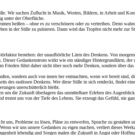
ille. Wir suchen Zuflucht in Musik, Worten, Bildern, in Arbeit und K
ig unter der Oberfläche.
ommen heißen – ohne es zu verschönern oder zu vertreiben. Denn wahre
eben in der Stille zu pulsieren. Dann wird das Tropfen nicht mehr zu
 Störfaktor bestehen: der unaufhörliche Lärm des Denkens. Von morgen
it. Dieser Gedankenstrom wirkt wie ein ständiger Hintergrundlärm, der 
m Frieden führt daher nicht über noch mehr Denken, sondern über das L
ßen, sondern auch von innen her entmachten, wenn wir bereit sind, die 
its des rastlosen Denkens. Wer diese Stille in sich entdeckt, findet e
rungen unerschütterlich bleibt.
rgen um die Zukunft überlagern das unmittelbare Erleben des Augenbli
d trennt uns von der Tiefe des Lebens. Sie erzeugt das Gefühl, nie ga
icht uns, Probleme zu lösen, Pläne zu entwerfen, Sprache zu gestalten
r: Wenn wir uns unsere Gedanken zu eigen machen, verliert dieses Werk
ngenheit lebendig und Sorgen malen die Zukunft in Angst oder Hoffnu