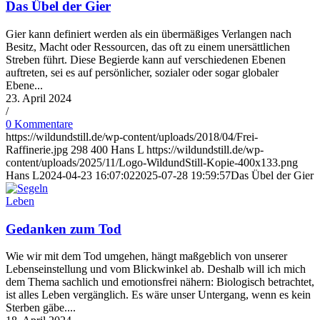
Das Übel der Gier
Gier kann definiert werden als ein übermäßiges Verlangen nach
Besitz, Macht oder Ressourcen, das oft zu einem unersättlichen
Streben führt. Diese Begierde kann auf verschiedenen Ebenen
auftreten, sei es auf persönlicher, sozialer oder sogar globaler
Ebene...
23. April 2024
/
0 Kommentare
https://wildundstill.de/wp-content/uploads/2018/04/Frei-
Raffinerie.jpg
298
400
Hans L
https://wildundstill.de/wp-
content/uploads/2025/11/Logo-WildundStill-Kopie-400x133.png
Hans L
2024-04-23 16:07:02
2025-07-28 19:59:57
Das Übel der Gier
Leben
Gedanken zum Tod
Wie wir mit dem Tod umgehen, hängt maßgeblich von unserer
Lebenseinstellung und vom Blickwinkel ab. Deshalb will ich mich
dem Thema sachlich und emotionsfrei nähern: Biologisch betrachtet,
ist alles Leben vergänglich. Es wäre unser Untergang, wenn es kein
Sterben gäbe....