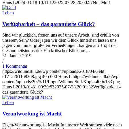
Hans L
2024-03-18 10:11:12
2025-07-28 20:00:57
Nur Mut!
Leben
Verfügbarkeit – das garantierte Glück?
Sind wir glücklich, freuen uns auf unsere Arbeit, sind erfüllt von
unserem Sein? Oder jagen wir dem Glück hinterher, lassen uns
jagen von immer größeren Verheißungen, hängen am Tropf der
Gesundheitsindustrie? Ein kritischer Blick auf…
31. Januar 2019
/
1 Kommentar
https://wildundstill.de/wp-content/uploads/2018/04/Geld-
e1712261168368.jpg
405
600
Hans L
https://wildundstill.de/wp-
content/uploads/2025/11/Logo-WildundStill-Kopie-400x133.png
Hans L
2019-01-31 09:39:53
2025-07-28 20:01:32
Verfügbarkeit –
das garantierte Glück?
Leben
Verantwortung ist Macht
Eigen-Verantwortung ist Macht In unserer Welt streben viele nach