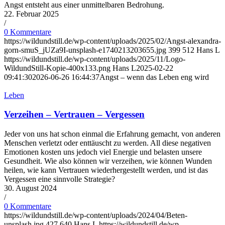
Angst entsteht aus einer unmittelbaren Bedrohung.
22. Februar 2025
/
0 Kommentare
https://wildundstill.de/wp-content/uploads/2025/02/Angst-alexandra-
gorn-smuS_jUZa9I-unsplash-e1740213203655.jpg
399
512
Hans L
https://wildundstill.de/wp-content/uploads/2025/11/Logo-
WildundStill-Kopie-400x133.png
Hans L
2025-02-22
09:41:30
2026-06-26 16:44:37
Angst – wenn das Leben eng wird
Leben
Verzeihen – Vertrauen – Vergessen
Jeder von uns hat schon einmal die Erfahrung gemacht, von anderen
Menschen verletzt oder enttäuscht zu werden. All diese negativen
Emotionen kosten uns jedoch viel Energie und belasten unsere
Gesundheit. Wie also können wir verzeihen, wie können Wunden
heilen, wie kann Vertrauen wiederhergestellt werden, und ist das
Vergessen eine sinnvolle Strategie?
30. August 2024
/
0 Kommentare
https://wildundstill.de/wp-content/uploads/2024/04/Beten-
unsplash.jpg
427
640
Hans L
https://wildundstill.de/wp-