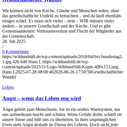
Wir können nicht von Kirche, Glaube und Menschen reden, ohne
das gesellschaftliche Umfeld zu betrachten – und da läuft ebenfalls
einiges schief. Es muss sich vieles – nein – WIR müssen vieles
ändern – in unserer Gesellschaft und der Kirche. Und es gibt
Gemeinsamkeiten: Vertrauensverlust und Flucht der Mitglieder aus
der Gemeinschaft.
28. Juli 2025
/
0 Kommentare
https://wildundstill.de/wp-content/uploads/2018/04/frei-bundestag2-
1.jpg
426
640
Hans L
https://wildundstill.de/wp-
content/uploads/2025/11/Logo-WildundStill-Kopie-400x133.png
Hans L
2025-07-28 08:08:46
2026-06-26 17:50:56
Gesellschaftlicher
Wandel
Leben
Angst – wenn das Leben eng wird
Angst gehört zum Menschsein. Sie ist ein uraltes Warnsystem, das
uns aufmerksam macht und schützt. Wenn Gefahr droht, schärft sie
unsere Sinne und hilft uns zu überleben. In ihrer ursprünglichen
Form steht Angst deshalb im Dienst des Lebens. Doch nicht jede