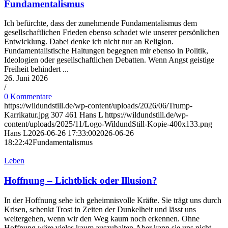
Fundamentalismus
Ich befürchte, dass der zunehmende Fundamentalismus dem
gesellschaftlichen Frieden ebenso schadet wie unserer persönlichen
Entwicklung. Dabei denke ich nicht nur an Religion.
Fundamentalistische Haltungen begegnen mir ebenso in Politik,
Ideologien oder gesellschaftlichen Debatten. Wenn Angst geistige
Freiheit behindert ...
26. Juni 2026
/
0 Kommentare
https://wildundstill.de/wp-content/uploads/2026/06/Trump-
Karrikatur.jpg
307
461
Hans L
https://wildundstill.de/wp-
content/uploads/2025/11/Logo-WildundStill-Kopie-400x133.png
Hans L
2026-06-26 17:33:00
2026-06-26
18:22:42
Fundamentalismus
Leben
Hoffnung – Lichtblick oder Illusion?
In der Hoffnung sehe ich geheimnisvolle Kräfte. Sie trägt uns durch
Krisen, schenkt Trost in Zeiten der Dunkelheit und lässt uns
weitergehen, wenn wir den Weg kaum noch erkennen. Ohne
Hoffnung wäre vieles kaum auszuhalten.Aber kann sie uns nicht