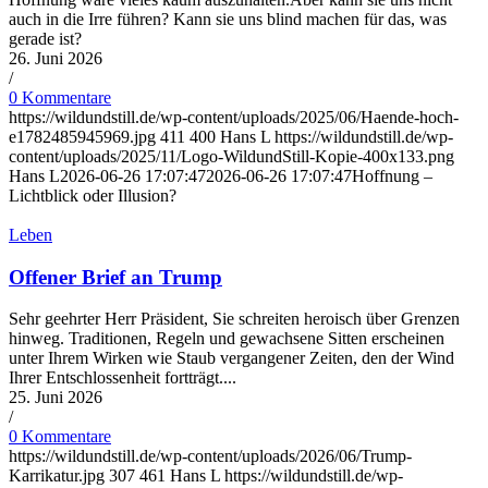
auch in die Irre führen? Kann sie uns blind machen für das, was
gerade ist?
26. Juni 2026
/
0 Kommentare
https://wildundstill.de/wp-content/uploads/2025/06/Haende-hoch-
e1782485945969.jpg
411
400
Hans L
https://wildundstill.de/wp-
content/uploads/2025/11/Logo-WildundStill-Kopie-400x133.png
Hans L
2026-06-26 17:07:47
2026-06-26 17:07:47
Hoffnung –
Lichtblick oder Illusion?
Leben
Offener Brief an Trump
Sehr geehrter Herr Präsident, Sie schreiten heroisch über Grenzen
hinweg. Traditionen, Regeln und gewachsene Sitten erscheinen
unter Ihrem Wirken wie Staub vergangener Zeiten, den der Wind
Ihrer Entschlossenheit fortträgt....
25. Juni 2026
/
0 Kommentare
https://wildundstill.de/wp-content/uploads/2026/06/Trump-
Karrikatur.jpg
307
461
Hans L
https://wildundstill.de/wp-