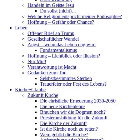
Handeln im Geiste Jesu
Du sollst (nicht)…
Welche Religion entspricht meiner Philosophie?
Hoffnung – Gefahr oder Chance?
Leben
Offener Brief an Trump
Gesellschaftlicher Wandel
Angst – wenn das Leben eng wird
Fundamentalismus
Hoffnung – Lichtblick oder Illusion?
Nur Mut!
Verantwortung ist Macht
Gedanken zum Tod
Selsbstbestimmtes Sterben
Trauerfeier oder Fest des Lebens?
Kirche+Glaube
Zukunft Kirche
Die christliche Erneuerung 2030-2050
Die neue Kirchenlehre
Brauchen wir die Dogmen noch?
Priesterausbildung für die Zukunft
Die Kirche der Zukunft
Ist die Kirche noch zu retten?
Wem gehört die Kirche?