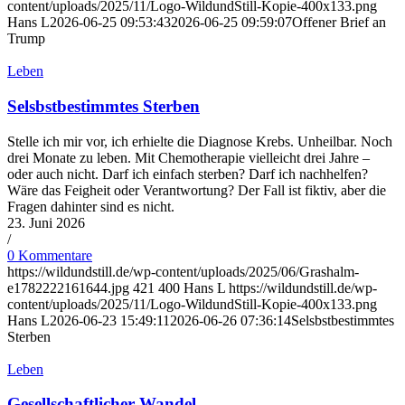
content/uploads/2025/11/Logo-WildundStill-Kopie-400x133.png
Hans L
2026-06-25 09:53:43
2026-06-25 09:59:07
Offener Brief an
Trump
Leben
Selsbstbestimmtes Sterben
Stelle ich mir vor, ich erhielte die Diagnose Krebs. Unheilbar. Noch
drei Monate zu leben. Mit Chemotherapie vielleicht drei Jahre –
oder auch nicht. Darf ich einfach sterben? Darf ich nachhelfen?
Wäre das Feigheit oder Verantwortung? Der Fall ist fiktiv, aber die
Fragen dahinter sind es nicht.
23. Juni 2026
/
0 Kommentare
https://wildundstill.de/wp-content/uploads/2025/06/Grashalm-
e1782222161644.jpg
421
400
Hans L
https://wildundstill.de/wp-
content/uploads/2025/11/Logo-WildundStill-Kopie-400x133.png
Hans L
2026-06-23 15:49:11
2026-06-26 07:36:14
Selsbstbestimmtes
Sterben
Leben
Gesellschaftlicher Wandel