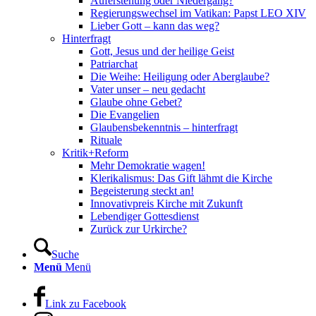
Auferstehung oder Niedergang?
Regierungswechsel im Vatikan: Papst LEO XIV
Lieber Gott – kann das weg?
Hinterfragt
Gott, Jesus und der heilige Geist
Patriarchat
Die Weihe: Heiligung oder Aberglaube?
Vater unser – neu gedacht
Glaube ohne Gebet?
Die Evangelien
Glaubensbekenntnis – hinterfragt
Rituale
Kritik+Reform
Mehr Demokratie wagen!
Klerikalismus: Das Gift lähmt die Kirche
Begeisterung steckt an!
Innovativpreis Kirche mit Zukunft
Lebendiger Gottesdienst
Zurück zur Urkirche?
Suche
Menü
Menü
Link zu Facebook