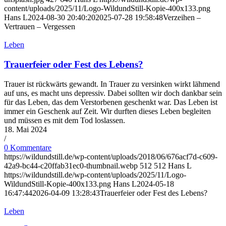
content/uploads/2025/11/Logo-WildundStill-Kopie-400x133.png
Hans L
2024-08-30 20:40:20
2025-07-28 19:58:48
Verzeihen –
Vertrauen – Vergessen
Leben
Trauerfeier oder Fest des Lebens?
Trauer ist rückwärts gewandt. In Trauer zu versinken wirkt lähmend
auf uns, es macht uns depressiv. Dabei sollten wir doch dankbar sein
für das Leben, das dem Verstorbenen geschenkt war. Das Leben ist
immer ein Geschenk auf Zeit. Wir durften dieses Leben begleiten
und müssen es mit dem Tod loslassen.
18. Mai 2024
/
0 Kommentare
https://wildundstill.de/wp-content/uploads/2018/06/676acf7d-c609-
42a9-bc44-c20ffab31ec0-thumbnail.webp
512
512
Hans L
https://wildundstill.de/wp-content/uploads/2025/11/Logo-
WildundStill-Kopie-400x133.png
Hans L
2024-05-18
16:47:44
2026-04-09 13:28:43
Trauerfeier oder Fest des Lebens?
Leben