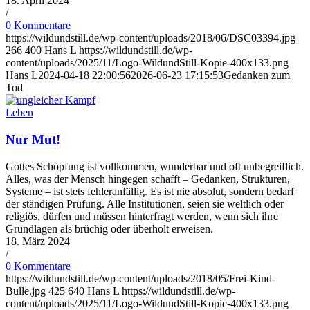
18. April 2024
/
0 Kommentare
https://wildundstill.de/wp-content/uploads/2018/06/DSC03394.jpg
266
400
Hans L
https://wildundstill.de/wp-
content/uploads/2025/11/Logo-WildundStill-Kopie-400x133.png
Hans L
2024-04-18 22:00:56
2026-06-23 17:15:53
Gedanken zum
Tod
Leben
Nur Mut!
Gottes Schöpfung ist vollkommen, wunderbar und oft unbegreiflich.
Alles, was der Mensch hingegen schafft – Gedanken, Strukturen,
Systeme – ist stets fehleranfällig. Es ist nie absolut, sondern bedarf
der ständigen Prüfung. Alle Institutionen, seien sie weltlich oder
religiös, dürfen und müssen hinterfragt werden, wenn sich ihre
Grundlagen als brüchig oder überholt erweisen.
18. März 2024
/
0 Kommentare
https://wildundstill.de/wp-content/uploads/2018/05/Frei-Kind-
Bulle.jpg
425
640
Hans L
https://wildundstill.de/wp-
content/uploads/2025/11/Logo-WildundStill-Kopie-400x133.png