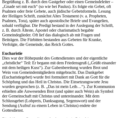
Begrüßung z. B. durch den Gastgeber oder einen Gemeindeleiter –
„Gnade sei mit euch“ (so wie bei Paulus). Es folgte ein Gebet, oft
Psalmen oder freie Gebete, auch jüdische Gebetsformeln. Lesung
der Heiligen Schrift, zunächst Altes Testament (v. a. Propheten,
Psalmen, Tora), später auch apostolische Briefe und Evangelien,
sobald verfügbar. Die Predigt bestand in der Auslegung der Schrift,
z. B. durch Älteste, Apostel oder charismatisch begabte
Gemeindeglieder. Oft lief das dialogisch ab mit Fragen und
Beiträgen. Die Fürbitten bestanden aus Gebeten für Kranke,
Verfolgte, die Gemeinde, das Reich Gottes.
Eucharistie
Dies war der Höhepunkt des Gottesdienstes und der eigentliche
„christliche“ Teil: Er begann mit dem Friedensgruß („Grüßt einander
mit dem heiligen Kuss“). Zur Gabenbereitung wurden Brot und
Wein von Gemeindemitgliedern mitgebracht. Das Dankgebet
(Eucharistiegebet) wurde frei formuliert mit Dank an Gott für die
Schöpfung und das Heil in Christus. Die Einsetzungsworte Jesu
wurden gesprochen (z. B. „Das ist mein Leib…“). Zur Kommunion
erhielten alle Anwesenden Brot (und später auch Wein) als Symbol
der Gemeinschaft mit Christus und untereinander. Mit dem
Schlussgebet (Lobpreis, Danksagung, Segenswort) und der
Sendung (Aufruf zu einem Leben in Christus) endete der
Gottesdienst.