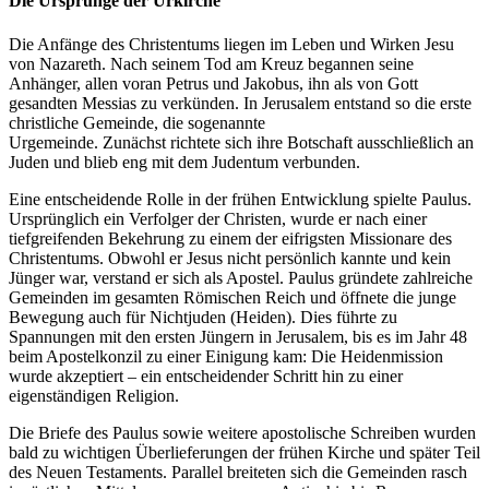
Die Ursprünge der Urkirche
Die Anfänge des Christentums liegen im Leben und Wirken Jesu
von Nazareth. Nach seinem Tod am Kreuz begannen seine
Anhänger, allen voran Petrus und Jakobus, ihn als von Gott
gesandten Messias zu verkünden. In Jerusalem entstand so die erste
christliche Gemeinde, die sogenannte
Urgemeinde. Zunächst richtete sich ihre Botschaft ausschließlich an
Juden und blieb eng mit dem Judentum verbunden.
Eine entscheidende Rolle in der frühen Entwicklung spielte Paulus.
Ursprünglich ein Verfolger der Christen, wurde er nach einer
tiefgreifenden Bekehrung zu einem der eifrigsten Missionare des
Christentums. Obwohl er Jesus nicht persönlich kannte und kein
Jünger war, verstand er sich als Apostel. Paulus gründete zahlreiche
Gemeinden im gesamten Römischen Reich und öffnete die junge
Bewegung auch für Nichtjuden (Heiden). Dies führte zu
Spannungen mit den ersten Jüngern in Jerusalem, bis es im Jahr 48
beim Apostelkonzil zu einer Einigung kam: Die Heidenmission
wurde akzeptiert – ein entscheidender Schritt hin zu einer
eigenständigen Religion.
Die Briefe des Paulus sowie weitere apostolische Schreiben wurden
bald zu wichtigen Überlieferungen der frühen Kirche und später Teil
des Neuen Testaments. Parallel breiteten sich die Gemeinden rasch