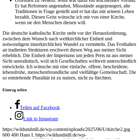
Offenheit zu Neuem. Jesus war dafür ein leuchtendes Vorbild.
Er hat Reformen angemahnt, Missstände angeprangert, alte
Traditionen in Frage gestellt und er hat das mit seinem Leben
bezahlt. Diesen Geist wünsche ich mir von einer Kirche,
wenn sie den Menschen dienen will.
Die deutsche katholische Kirche steht vor der Herausforderung,
zwischen dem Wunsch nach weltkirchlicher Einheit und
notwendigem innerkirchlichen Wandel zu vermitteln. Das Festhalten
an tradierten Strukturen erschwert diesen Weg aus meiner Sicht
erheblich. Die Einheit der Imperiums um jeden Preis ist aus meiner
Sicht unrealistisch, weil sich Gesellschaften weltweit unterschiedlich
entwickeln. Ich wünsche mir eine einfache, offene, bescheidene,
lebensfrohe, menschenfreundliche und vielfältige Gemeinschaft. Die
so entstehende Pluralität ist zu nutzen, nicht zu fürchten.
Eintrag teilen
Teilen auf Facebook
Link to Instagram
https://wildundstill.de/wp-content/uploads/2025/06/Urkirche2.jpg
600
400
Hans L
https://wildundstill.de/wp-