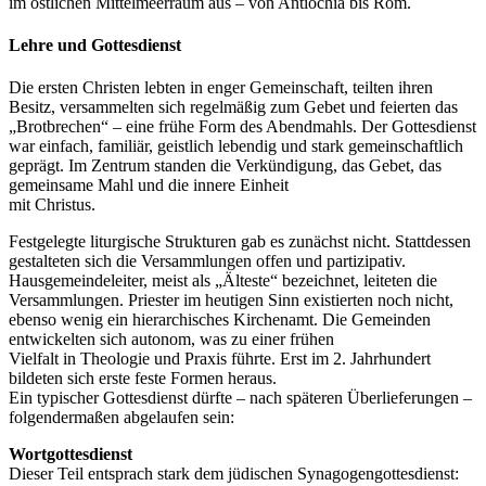
im östlichen Mittelmeerraum aus – von Antiochia bis Rom.
Lehre und Gottesdienst
Die ersten Christen lebten in enger Gemeinschaft, teilten ihren
Besitz, versammelten sich regelmäßig zum Gebet und feierten das
„Brotbrechen“ – eine frühe Form des Abendmahls. Der Gottesdienst
war einfach, familiär, geistlich lebendig und stark gemeinschaftlich
geprägt. Im Zentrum standen die Verkündigung, das Gebet, das
gemeinsame Mahl und die innere Einheit
mit Christus.
Festgelegte liturgische Strukturen gab es zunächst nicht. Stattdessen
gestalteten sich die Versammlungen offen und partizipativ.
Hausgemeindeleiter, meist als „Älteste“ bezeichnet, leiteten die
Versammlungen. Priester im heutigen Sinn existierten noch nicht,
ebenso wenig ein hierarchisches Kirchenamt. Die Gemeinden
entwickelten sich autonom, was zu einer frühen
Vielfalt in Theologie und Praxis führte. Erst im 2. Jahrhundert
bildeten sich erste feste Formen heraus.
Ein typischer Gottesdienst dürfte – nach späteren Überlieferungen –
folgendermaßen abgelaufen sein:
Wortgottesdienst
Dieser Teil entsprach stark dem jüdischen Synagogengottesdienst: