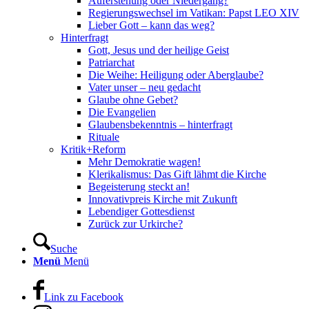
Auferstehung oder Niedergang?
Regierungswechsel im Vatikan: Papst LEO XIV
Lieber Gott – kann das weg?
Hinterfragt
Gott, Jesus und der heilige Geist
Patriarchat
Die Weihe: Heiligung oder Aberglaube?
Vater unser – neu gedacht
Glaube ohne Gebet?
Die Evangelien
Glaubensbekenntnis – hinterfragt
Rituale
Kritik+Reform
Mehr Demokratie wagen!
Klerikalismus: Das Gift lähmt die Kirche
Begeisterung steckt an!
Innovativpreis Kirche mit Zukunft
Lebendiger Gottesdienst
Zurück zur Urkirche?
Suche
Menü
Menü
Link zu Facebook