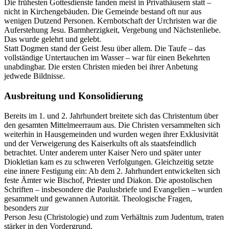
Die frühesten Gottesdienste fanden meist in Privathäusern statt –
nicht in Kirchengebäuden. Die Gemeinde bestand oft nur aus
wenigen Dutzend Personen. Kernbotschaft der Urchristen war die
Auferstehung Jesu. Barmherzigkeit, Vergebung und Nächstenliebe.
Das wurde gelehrt und gelebt.
Statt Dogmen stand der Geist Jesu über allem. Die Taufe – das
vollständige Untertauchen im Wasser – war für einen Bekehrten
unabdingbar. Die ersten Christen mieden bei ihrer Anbetung
jedwede Bildnisse.
Ausbreitung und Konsolidierung
Bereits im 1. und 2. Jahrhundert breitete sich das Christentum über
den gesamten Mittelmeerraum aus. Die Christen versammelten sich
weiterhin in Hausgemeinden und wurden wegen ihrer Exklusivität
und der Verweigerung des Kaiserkults oft als staatsfeindlich
betrachtet. Unter anderem unter Kaiser Nero und später unter
Diokletian kam es zu schweren Verfolgungen. Gleichzeitig setzte
eine innere Festigung ein: Ab dem 2. Jahrhundert entwickelten sich
feste Ämter wie Bischof, Priester und Diakon. Die apostolischen
Schriften – insbesondere die Paulusbriefe und Evangelien – wurden
gesammelt und gewannen Autorität. Theologische Fragen,
besonders zur
Person Jesu (Christologie) und zum Verhältnis zum Judentum, traten
stärker in den Vordergrund.