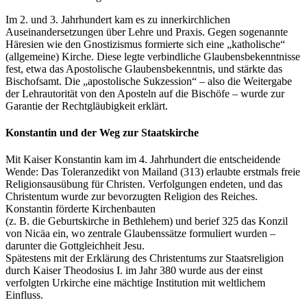
Im 2. und 3. Jahrhundert kam es zu innerkirchlichen
Auseinandersetzungen über Lehre und Praxis. Gegen sogenannte
Häresien wie den Gnostizismus formierte sich eine „katholische“
(allgemeine) Kirche. Diese legte verbindliche Glaubensbekenntnisse
fest, etwa das Apostolische Glaubensbekenntnis, und stärkte das
Bischofsamt. Die „apostolische Sukzession“ – also die Weitergabe
der Lehrautorität von den Aposteln auf die Bischöfe – wurde zur
Garantie der Rechtgläubigkeit erklärt.
Konstantin und der Weg zur Staatskirche
Mit Kaiser Konstantin kam im 4. Jahrhundert die entscheidende
Wende: Das Toleranzedikt von Mailand (313) erlaubte erstmals freie
Religionsausübung für Christen. Verfolgungen endeten, und das
Christentum wurde zur bevorzugten Religion des Reiches.
Konstantin förderte Kirchenbauten
(z. B. die Geburtskirche in Bethlehem) und berief 325 das Konzil
von Nicäa ein, wo zentrale Glaubenssätze formuliert wurden –
darunter die Gottgleichheit Jesu.
Spätestens mit der Erklärung des Christentums zur Staatsreligion
durch Kaiser Theodosius I. im Jahr 380 wurde aus der einst
verfolgten Urkirche eine mächtige Institution mit weltlichem
Einfluss.