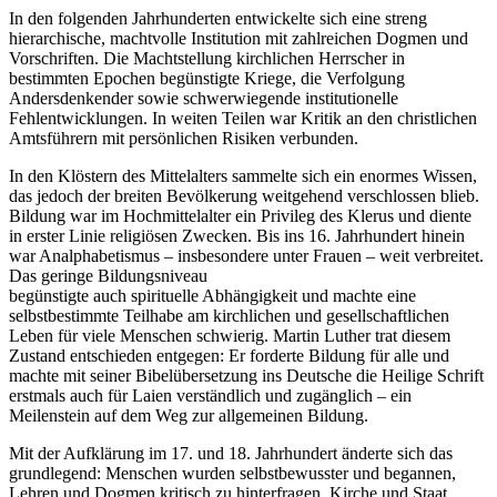
In den folgenden Jahrhunderten entwickelte sich eine streng
hierarchische, machtvolle Institution mit zahlreichen Dogmen und
Vorschriften. Die Machtstellung kirchlichen Herrscher in
bestimmten Epochen begünstigte Kriege, die Verfolgung
Andersdenkender sowie schwerwiegende institutionelle
Fehlentwicklungen. In weiten Teilen war Kritik an den christlichen
Amtsführern mit persönlichen Risiken verbunden.
In den Klöstern des Mittelalters sammelte sich ein enormes Wissen,
das jedoch der breiten Bevölkerung weitgehend verschlossen blieb.
Bildung war im Hochmittelalter ein Privileg des Klerus und diente
in erster Linie religiösen Zwecken. Bis ins 16. Jahrhundert hinein
war Analphabetismus – insbesondere unter Frauen – weit verbreitet.
Das geringe Bildungsniveau
begünstigte auch spirituelle Abhängigkeit und machte eine
selbstbestimmte Teilhabe am kirchlichen und gesellschaftlichen
Leben für viele Menschen schwierig. Martin Luther trat diesem
Zustand entschieden entgegen: Er forderte Bildung für alle und
machte mit seiner Bibelübersetzung ins Deutsche die Heilige Schrift
erstmals auch für Laien verständlich und zugänglich – ein
Meilenstein auf dem Weg zur allgemeinen Bildung.
Mit der Aufklärung im 17. und 18. Jahrhundert änderte sich das
grundlegend: Menschen wurden selbstbewusster und begannen,
Lehren und Dogmen kritisch zu hinterfragen. Kirche und Staat