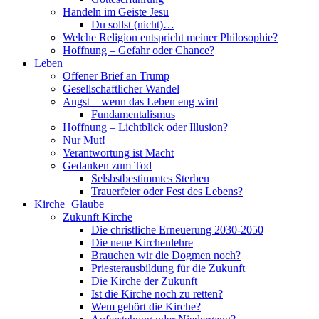
Handeln im Geiste Jesu
Du sollst (nicht)…
Welche Religion entspricht meiner Philosophie?
Hoffnung – Gefahr oder Chance?
Leben
Offener Brief an Trump
Gesellschaftlicher Wandel
Angst – wenn das Leben eng wird
Fundamentalismus
Hoffnung – Lichtblick oder Illusion?
Nur Mut!
Verantwortung ist Macht
Gedanken zum Tod
Selsbstbestimmtes Sterben
Trauerfeier oder Fest des Lebens?
Kirche+Glaube
Zukunft Kirche
Die christliche Erneuerung 2030-2050
Die neue Kirchenlehre
Brauchen wir die Dogmen noch?
Priesterausbildung für die Zukunft
Die Kirche der Zukunft
Ist die Kirche noch zu retten?
Wem gehört die Kirche?