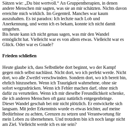
Sätzen wie: „Du bist wertvoll.“ An Gruppentherapien, in denen
andere Menschen mir sagten, was sie an mir schätzten. Nichts davon
erreichte mich wirklich. Im Gegenteil. Manches war kaum
auszuhalten. Es ist paradox: Ich lechzte nach Lob und
Anerkennung, und wenn ich es bekam, konnte ich nicht damit
umgehen.
Bis heute kann ich nicht genau sagen, was mir den Wandel
ermöglicht hat. Vielleicht war es von allem etwas. Vielleicht war es
Glück. Oder war es Gnade?
Frieden schließen
Heute glaube ich, dass Selbstliebe dort beginnt, wo der Kampf
gegen mich selbst nachlässt. Nicht dort, wo ich perfekt werde. Nicht
dort, wo alle Zweifel verschwinden. Sondern dort, wo ich bereit bin,
ehrlich hinzusehen. Wenn ich Traurigkeit wahrnehme, ohne sie
sofort wegzudrücken. Wenn ich Fehler machen darf, ohne mich
dafür zu verurteilen. Wenn ich mir dieselbe Freundlichkeit schenke,
die ich anderen Menschen oft ganz natürlich entgegenbringe.
Dieser Wandel geschah bei mir nicht plötzlich. Er entwickelte sich
langsam. Mit jeder Erkenntnis wurde es etwas leichter, auf meine
Bedürfnisse zu achten, Grenzen zu setzen und Verantwortung für
mein Leben zu übernehmen. Und trotzdem bin ich noch lange nicht
am Ziel. Vielleicht werde ich es nie sein?