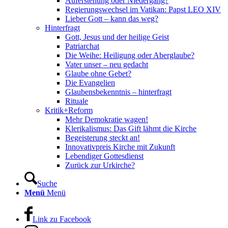
Auferstehung oder Niedergang?
Regierungswechsel im Vatikan: Papst LEO XIV
Lieber Gott – kann das weg?
Hinterfragt
Gott, Jesus und der heilige Geist
Patriarchat
Die Weihe: Heiligung oder Aberglaube?
Vater unser – neu gedacht
Glaube ohne Gebet?
Die Evangelien
Glaubensbekenntnis – hinterfragt
Rituale
Kritik+Reform
Mehr Demokratie wagen!
Klerikalismus: Das Gift lähmt die Kirche
Begeisterung steckt an!
Innovativpreis Kirche mit Zukunft
Lebendiger Gottesdienst
Zurück zur Urkirche?
Suche
Menü
Menü
Link zu Facebook