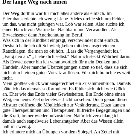
Der lange Weg nach innen
Der Weg dorthin war für mich alles andere als einfach. Im
Elternhaus erlebte ich wenig Liebe. Vieles drehte sich um Fehler,
um das, was nicht gelungen war. Lob war selten. Also suchte ich
einen Hauch von Wärme bei Nachbarn und Verwandten. Als
Erwachsener dann Anerkennung im Beruf.
Was sich in der Kindheit einprägt, verschwindet nicht einfach.
Deshalb hatte ich oft Schwierigkeiten mit den ausgetretenen
Ratschlägen, die man so oft hört. „Lass die Vergangenheit los.“
„Fang neu an.“ „Liebe dich selbst.“ Natürlich steckt Wahrheit darin.
Als Erwachsener bin ich verantwortlich für mein Denken und
Handeln. Aber manche Überzeugungen sitzen so tief, dass sie sich
nicht durch einen guten Vorsatz auflösen. Für mich brauchte es weit
mehr.
Mein größtes Glück war ausgerechnet ein Zusammenbruch. Damals
hätte ich das niemals so formuliert. Es fühlte sich nicht wie Glück
an. Eher wie das Ende vieler Gewissheiten. Ein Ende ohne einen
Weg, ein neues Ziel oder etwas Licht zu sehen. Doch genau dieser
Absturz eröffnete die Möglichkeit zur Veränderung. Dazu kamen
gute Therapeutinnen und Therapeuten, hilfreiche Begegnungen und
die Kraft, immer wieder aufzustehen. Natürlich verschlang ich
damals auch stapelweise Lebensratgeber. Aber das Wissen allein
half mir wenig.
Ich erinnere mich an Übungen vor dem Spiegel. An Zettel mit