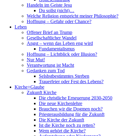
Handeln im Geiste Jesu
Du sollst (nicht)…
Welche Religion entspricht meiner Philosophie?
Hoffnung – Gefahr oder Chance?
Leben
Offener Brief an Trump
Gesellschaftlicher Wandel
Angst – wenn das Leben eng wird
Fundamentalismus
Hoffnung – Lichtblick oder Illusion?
Nur Mut!
Verantwortung ist Macht
Gedanken zum Tod
Selsbstbestimmtes Sterben
Trauerfeier oder Fest des Lebens?
Kirche+Glaube
Zukunft Kirche
Die christliche Erneuerung 2030-2050
Die neue Kirchenlehre
Brauchen wir die Dogmen noch?
Priesterausbildung für die Zukunft
Die Kirche der Zukunft
Ist die Kirche noch zu retten?
Wem gehört die Kirche?