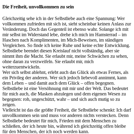
Die Freiheit, unvollkommen zu sein
Gleichzeitig sehe ich in der Selbstliebe auch eine Spannung: Wer
vollkommen zufrieden mit sich ist, sieht scheinbar keinen Anlass zur
Veränderung. Doch das Gegenteil ist ebenso wahr. Solange ich mit
mir selbst im Widerstand lebe, drehe ich mich im Hamsterrad – im
Haschen nach Komplimenten, im Mich-Beweisen, im ständigen
Vergleichen. So finde ich keine Ruhe und keine echte Entwicklung.
Selbstliebe beendet diesen Kreislauf nicht vollständig, aber sie
nimmt ihm die Macht. Sie erlaubt mir, meine Schwächen zu sehen,
ohne daran zu verzweifeln. Sie erlaubt mir, mich
weiterzuentwickeln.
Wer sich selbst ablehnt, erlebt auch das Glück als etwas Fernes, als
ein Privileg der anderen. Wer sich jedoch liebevoll annimmt, kann
dem Leben – und damit auch dem Glück – offen begegnen.
Selbstliebe ist eine Versöhnung mit mir und der Welt. Das bedeutet
für mich auch, die Masken abzulegen und dem eigenen Wesen zu
begegnen: roh, ungeschützt, wahr – und sich auch mutig so zu
zeigen.
Vielleicht ist das die größte Freiheit, die Selbstliebe schenkt: Ich darf
unvollkommen sein und muss vor anderen nichts verstecken. Denn
Selbstliebe bedeutet für mich, Frieden mit dem Menschen zu
schließen, der ich heute bin, während ich gleichzeitig offen bleibe
für den Menschen, der ich noch werden kann.