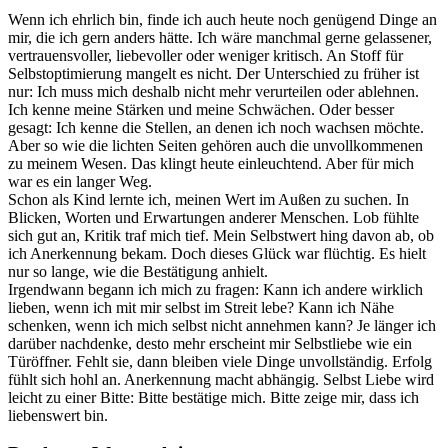
Wenn ich ehrlich bin, finde ich auch heute noch genügend Dinge an
mir, die ich gern anders hätte. Ich wäre manchmal gerne gelassener,
vertrauensvoller, liebevoller oder weniger kritisch. An Stoff für
Selbstoptimierung mangelt es nicht. Der Unterschied zu früher ist
nur: Ich muss mich deshalb nicht mehr verurteilen oder ablehnen.
Ich kenne meine Stärken und meine Schwächen. Oder besser
gesagt: Ich kenne die Stellen, an denen ich noch wachsen möchte.
Aber so wie die lichten Seiten gehören auch die unvollkommenen
zu meinem Wesen. Das klingt heute einleuchtend. Aber für mich
war es ein langer Weg.
Schon als Kind lernte ich, meinen Wert im Außen zu suchen. In
Blicken, Worten und Erwartungen anderer Menschen. Lob fühlte
sich gut an, Kritik traf mich tief. Mein Selbstwert hing davon ab, ob
ich Anerkennung bekam. Doch dieses Glück war flüchtig. Es hielt
nur so lange, wie die Bestätigung anhielt.
Irgendwann begann ich mich zu fragen: Kann ich andere wirklich
lieben, wenn ich mit mir selbst im Streit lebe? Kann ich Nähe
schenken, wenn ich mich selbst nicht annehmen kann? Je länger ich
darüber nachdenke, desto mehr erscheint mir Selbstliebe wie ein
Türöffner. Fehlt sie, dann bleiben viele Dinge unvollständig. Erfolg
fühlt sich hohl an. Anerkennung macht abhängig. Selbst Liebe wird
leicht zu einer Bitte: Bitte bestätige mich. Bitte zeige mir, dass ich
liebenswert bin.