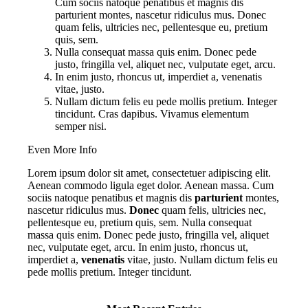
Cum sociis natoque penatibus et magnis dis
parturient montes, nascetur ridiculus mus. Donec
quam felis, ultricies nec, pellentesque eu, pretium
quis, sem.
Nulla consequat massa quis enim. Donec pede
justo, fringilla vel, aliquet nec, vulputate eget, arcu.
In enim justo, rhoncus ut, imperdiet a, venenatis
vitae, justo.
Nullam dictum felis eu pede mollis pretium. Integer
tincidunt. Cras dapibus. Vivamus elementum
semper nisi.
Even More Info
Lorem ipsum dolor sit amet, consectetuer adipiscing elit.
Aenean commodo ligula eget dolor. Aenean massa. Cum
sociis natoque penatibus et magnis dis
parturient
montes,
nascetur ridiculus mus.
Donec
quam felis, ultricies nec,
pellentesque eu, pretium quis, sem. Nulla consequat
massa quis enim. Donec pede justo, fringilla vel, aliquet
nec, vulputate eget, arcu. In enim justo, rhoncus ut,
imperdiet a,
venenatis
vitae, justo. Nullam dictum felis eu
pede mollis pretium. Integer tincidunt.