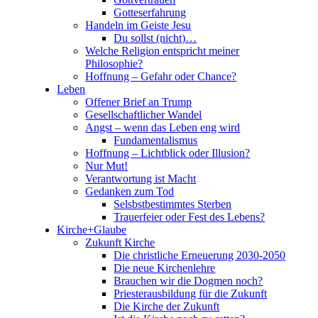
Gotteserfahrung
Handeln im Geiste Jesu
Du sollst (nicht)…
Welche Religion entspricht meiner
Philosophie?
Hoffnung – Gefahr oder Chance?
Leben
Offener Brief an Trump
Gesellschaftlicher Wandel
Angst – wenn das Leben eng wird
Fundamentalismus
Hoffnung – Lichtblick oder Illusion?
Nur Mut!
Verantwortung ist Macht
Gedanken zum Tod
Selsbstbestimmtes Sterben
Trauerfeier oder Fest des Lebens?
Kirche+Glaube
Zukunft Kirche
Die christliche Erneuerung 2030-2050
Die neue Kirchenlehre
Brauchen wir die Dogmen noch?
Priesterausbildung für die Zukunft
Die Kirche der Zukunft