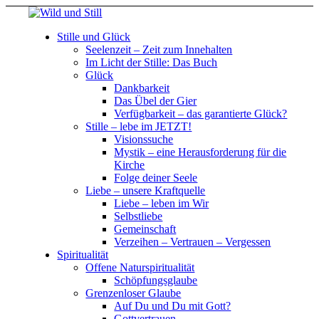
Stille und Glück
Seelenzeit – Zeit zum Innehalten
Im Licht der Stille: Das Buch
Glück
Dankbarkeit
Das Übel der Gier
Verfügbarkeit – das garantierte Glück?
Stille – lebe im JETZT!
Visionssuche
Mystik – eine Herausforderung für die
Kirche
Folge deiner Seele
Liebe – unsere Kraftquelle
Liebe – leben im Wir
Selbstliebe
Gemeinschaft
Verzeihen – Vertrauen – Vergessen
Spiritualität
Offene Naturspiritualität
Schöpfungsglaube
Grenzenloser Glaube
Auf Du und Du mit Gott?
Gottvertrauen