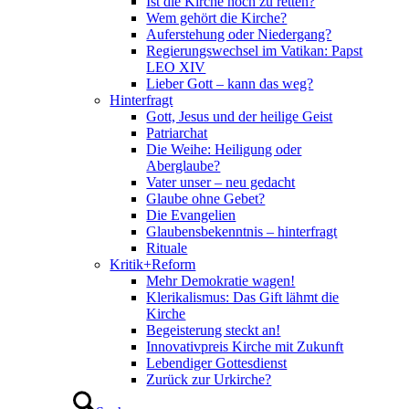
Ist die Kirche noch zu retten?
Wem gehört die Kirche?
Auferstehung oder Niedergang?
Regierungswechsel im Vatikan: Papst
LEO XIV
Lieber Gott – kann das weg?
Hinterfragt
Gott, Jesus und der heilige Geist
Patriarchat
Die Weihe: Heiligung oder
Aberglaube?
Vater unser – neu gedacht
Glaube ohne Gebet?
Die Evangelien
Glaubensbekenntnis – hinterfragt
Rituale
Kritik+Reform
Mehr Demokratie wagen!
Klerikalismus: Das Gift lähmt die
Kirche
Begeisterung steckt an!
Innovativpreis Kirche mit Zukunft
Lebendiger Gottesdienst
Zurück zur Urkirche?