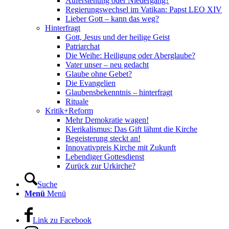
Auferstehung oder Niedergang?
Regierungswechsel im Vatikan: Papst LEO XIV
Lieber Gott – kann das weg?
Hinterfragt
Gott, Jesus und der heilige Geist
Patriarchat
Die Weihe: Heiligung oder Aberglaube?
Vater unser – neu gedacht
Glaube ohne Gebet?
Die Evangelien
Glaubensbekenntnis – hinterfragt
Rituale
Kritik+Reform
Mehr Demokratie wagen!
Klerikalismus: Das Gift lähmt die Kirche
Begeisterung steckt an!
Innovativpreis Kirche mit Zukunft
Lebendiger Gottesdienst
Zurück zur Urkirche?
Suche
Menü
Menü
Link zu Facebook