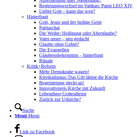
Auferstehung oder Niedergang?
Regierungswechsel im Vatikan: Papst LEO XIV
Lieber Gott – kann das weg?
Hinterfragt
Gott, Jesus und der heilige Geist
Patriarchat
Die Weihe: Heiligung oder Aberglaube?
Vater unser – neu gedacht
Glaube ohne Gebet?
Die Evangelien
Glaubensbekenntnis – hinterfragt
Rituale
Kritik+Reform
Mehr Demokratie wagen!
Klerikalismus: Das Gift lähmt die Kirche
Begeisterung steckt an!
Innovativpreis Kirche mit Zukunft
Lebendiger Gottesdienst
Zurück zur Urkirche?
Suche
Menü
Menü
Link zu Facebook