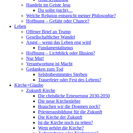
Handeln im Geiste Jesu
Du sollst (nicht)…
Welche Religion entspricht meiner Philosophie?
Hoffnung – Gefahr oder Chance?
Leben
Offener Brief an Trump
Gesellschaftlicher Wandel
Angst – wenn das Leben eng wird
Fundamentalismus
Hoffnung – Lichtblick oder Illusion?
Nur Mut!
Verantwortung ist Macht
Gedanken zum Tod
Selsbstbestimmtes Sterben
Trauerfeier oder Fest des Lebens?
Kirche+Glaube
Zukunft Kirche
Die christliche Erneuerung 2030-2050
Die neue Kirchenlehre
Brauchen wir die Dogmen noch?
Priesterausbildung für die Zukunft
Die Kirche der Zukunft
Ist die Kirche noch zu retten?
Wem gehört die Kirche?