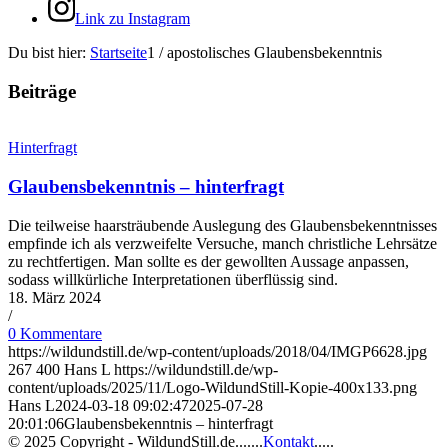
Link zu Instagram
Du bist hier:
Startseite
1
/
apostolisches Glaubensbekenntnis
Beiträge
Hinterfragt
Glaubensbekenntnis – hinterfragt
Die teilweise haarsträubende Auslegung des Glaubensbekenntnisses
empfinde ich als verzweifelte Versuche, manch christliche Lehrsätze
zu rechtfertigen. Man sollte es der gewollten Aussage anpassen,
sodass willkürliche Interpretationen überflüssig sind.
18. März 2024
/
0 Kommentare
https://wildundstill.de/wp-content/uploads/2018/04/IMGP6628.jpg
267
400
Hans L
https://wildundstill.de/wp-
content/uploads/2025/11/Logo-WildundStill-Kopie-400x133.png
Hans L
2024-03-18 09:02:47
2025-07-28
20:01:06
Glaubensbekenntnis – hinterfragt
© 2025 Copyright - WildundStill.de.......
Kontakt
.....