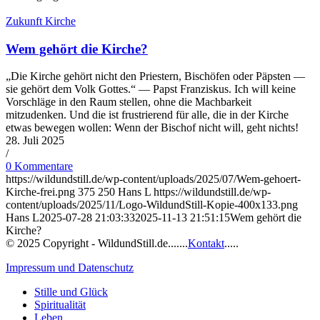
Zukunft Kirche
Wem gehört die Kirche?
„Die Kirche gehört nicht den Priestern, Bischöfen oder Päpsten —
sie gehört dem Volk Gottes.“ — Papst Franziskus. Ich will keine
Vorschläge in den Raum stellen, ohne die Machbarkeit
mitzudenken. Und die ist frustrierend für alle, die in der Kirche
etwas bewegen wollen: Wenn der Bischof nicht will, geht nichts!
28. Juli 2025
/
0 Kommentare
https://wildundstill.de/wp-content/uploads/2025/07/Wem-gehoert-
Kirche-frei.png
375
250
Hans L
https://wildundstill.de/wp-
content/uploads/2025/11/Logo-WildundStill-Kopie-400x133.png
Hans L
2025-07-28 21:03:33
2025-11-13 21:51:15
Wem gehört die
Kirche?
© 2025 Copyright - WildundStill.de.......
Kontakt
.....
Impressum und Datenschutz
Stille und Glück
Spiritualität
Leben