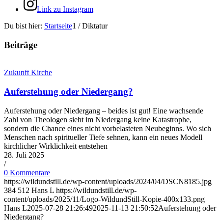
Link zu Instagram
Du bist hier:
Startseite
1
/
Diktatur
Beiträge
Zukunft Kirche
Auferstehung oder Niedergang?
Auferstehung oder Niedergang – beides ist gut! Eine wachsende
Zahl von Theologen sieht im Niedergang keine Katastrophe,
sondern die Chance eines nicht vorbelasteten Neubeginns. Wo sich
Menschen nach spiritueller Tiefe sehnen, kann ein neues Modell
kirchlicher Wirklichkeit entstehen
28. Juli 2025
/
0 Kommentare
https://wildundstill.de/wp-content/uploads/2024/04/DSCN8185.jpg
384
512
Hans L
https://wildundstill.de/wp-
content/uploads/2025/11/Logo-WildundStill-Kopie-400x133.png
Hans L
2025-07-28 21:26:49
2025-11-13 21:50:52
Auferstehung oder
Niedergang?