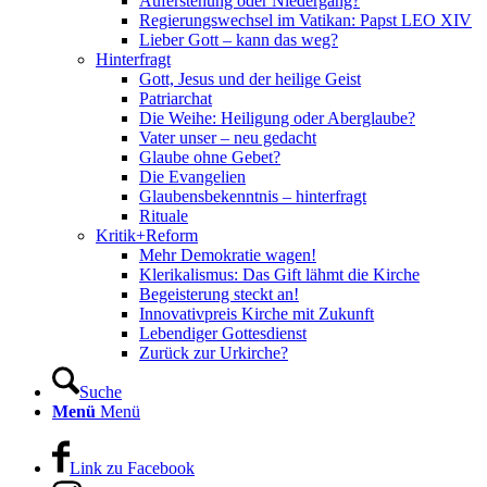
Auferstehung oder Niedergang?
Regierungswechsel im Vatikan: Papst LEO XIV
Lieber Gott – kann das weg?
Hinterfragt
Gott, Jesus und der heilige Geist
Patriarchat
Die Weihe: Heiligung oder Aberglaube?
Vater unser – neu gedacht
Glaube ohne Gebet?
Die Evangelien
Glaubensbekenntnis – hinterfragt
Rituale
Kritik+Reform
Mehr Demokratie wagen!
Klerikalismus: Das Gift lähmt die Kirche
Begeisterung steckt an!
Innovativpreis Kirche mit Zukunft
Lebendiger Gottesdienst
Zurück zur Urkirche?
Suche
Menü
Menü
Link zu Facebook