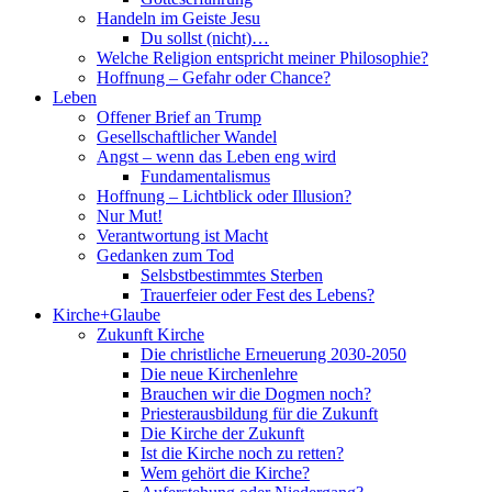
Handeln im Geiste Jesu
Du sollst (nicht)…
Welche Religion entspricht meiner Philosophie?
Hoffnung – Gefahr oder Chance?
Leben
Offener Brief an Trump
Gesellschaftlicher Wandel
Angst – wenn das Leben eng wird
Fundamentalismus
Hoffnung – Lichtblick oder Illusion?
Nur Mut!
Verantwortung ist Macht
Gedanken zum Tod
Selsbstbestimmtes Sterben
Trauerfeier oder Fest des Lebens?
Kirche+Glaube
Zukunft Kirche
Die christliche Erneuerung 2030-2050
Die neue Kirchenlehre
Brauchen wir die Dogmen noch?
Priesterausbildung für die Zukunft
Die Kirche der Zukunft
Ist die Kirche noch zu retten?
Wem gehört die Kirche?