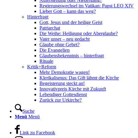
Auferstehung oder Niedergang?
Regierungswechsel im Vatikan: Papst LEO XIV
Lieber Gott – kann das weg?
Hinterfragt
Gott, Jesus und der heilige Geist
Patriarchat
Die Weihe: Heiligung oder Aberglaube?
Vater unser – neu gedacht
Glaube ohne Gebet?
Die Evangelien
Glaubensbekenntnis – hinterfragt
Rituale
Kritik+Reform
Mehr Demokratie wagen!
Klerikalismus: Das Gift lähmt die Kirche
Begeisterung steckt an!
Innovativpreis Kirche mit Zukunft
Lebendiger Gottesdienst
Zurück zur Urkirche?
Suche
Menü
Menü
Link zu Facebook