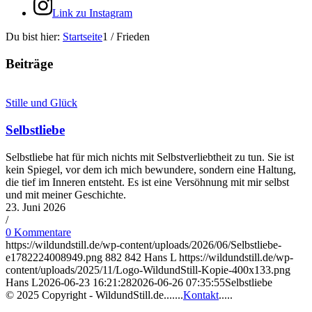
Link zu Instagram
Du bist hier:
Startseite
1
/
Frieden
Beiträge
Stille und Glück
Selbstliebe
Selbstliebe hat für mich nichts mit Selbstverliebtheit zu tun. Sie ist
kein Spiegel, vor dem ich mich bewundere, sondern eine Haltung,
die tief im Inneren entsteht. Es ist eine Versöhnung mit mir selbst
und mit meiner Geschichte.
23. Juni 2026
/
0 Kommentare
https://wildundstill.de/wp-content/uploads/2026/06/Selbstliebe-
e1782224008949.png
882
842
Hans L
https://wildundstill.de/wp-
content/uploads/2025/11/Logo-WildundStill-Kopie-400x133.png
Hans L
2026-06-23 16:21:28
2026-06-26 07:35:55
Selbstliebe
© 2025 Copyright - WildundStill.de.......
Kontakt
.....