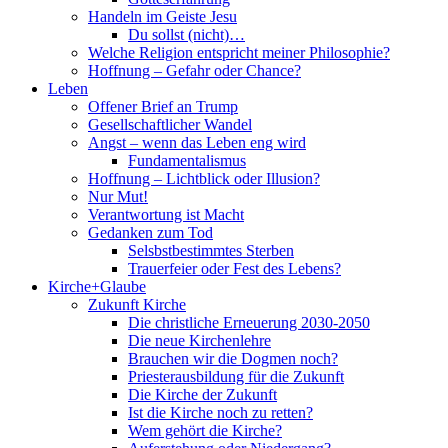
Handeln im Geiste Jesu
Du sollst (nicht)…
Welche Religion entspricht meiner Philosophie?
Hoffnung – Gefahr oder Chance?
Leben
Offener Brief an Trump
Gesellschaftlicher Wandel
Angst – wenn das Leben eng wird
Fundamentalismus
Hoffnung – Lichtblick oder Illusion?
Nur Mut!
Verantwortung ist Macht
Gedanken zum Tod
Selsbstbestimmtes Sterben
Trauerfeier oder Fest des Lebens?
Kirche+Glaube
Zukunft Kirche
Die christliche Erneuerung 2030-2050
Die neue Kirchenlehre
Brauchen wir die Dogmen noch?
Priesterausbildung für die Zukunft
Die Kirche der Zukunft
Ist die Kirche noch zu retten?
Wem gehört die Kirche?