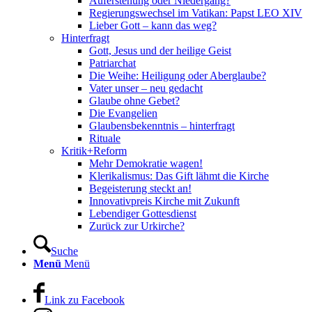
Auferstehung oder Niedergang?
Regierungswechsel im Vatikan: Papst LEO XIV
Lieber Gott – kann das weg?
Hinterfragt
Gott, Jesus und der heilige Geist
Patriarchat
Die Weihe: Heiligung oder Aberglaube?
Vater unser – neu gedacht
Glaube ohne Gebet?
Die Evangelien
Glaubensbekenntnis – hinterfragt
Rituale
Kritik+Reform
Mehr Demokratie wagen!
Klerikalismus: Das Gift lähmt die Kirche
Begeisterung steckt an!
Innovativpreis Kirche mit Zukunft
Lebendiger Gottesdienst
Zurück zur Urkirche?
Suche
Menü
Menü
Link zu Facebook