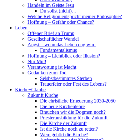
Handeln im Geiste Jesu
Du sollst (nicht)…
Welche Religion entspricht meiner Philosophie?
Hoffnung – Gefahr oder Chance?
Leben
Offener Brief an Trump
Gesellschaftlicher Wandel
Angst – wenn das Leben eng wird
Fundamentalismus
Hoffnung – Lichtblick oder Illusion?
Nur Mut!
Verantwortung ist Macht
Gedanken zum Tod
Selsbstbestimmtes Sterben
Trauerfeier oder Fest des Lebens?
Kirche+Glaube
Zukunft Kirche
Die christliche Erneuerung 2030-2050
Die neue Kirchenlehre
Brauchen wir die Dogmen noch?
Priesterausbildung für die Zukunft
Die Kirche der Zukunft
Ist die Kirche noch zu retten?
Wem gehört die Kirche?