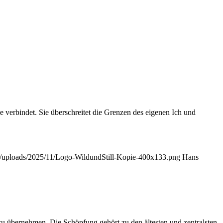
e verbindet. Sie überschreitet die Grenzen des eigenen Ich und
ent/uploads/2025/11/Logo-WildundStill-Kopie-400x133.png
Hans
zu übernehmen. Die Schöpfung gehört zu den ältesten und zentralsten