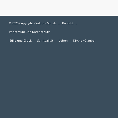
© 2025 Copyright - WildundStill.de.......
Kontakt
.....
Impressum und Datenschutz
Stille und Glück
Spiritualität
Leben
Kirche+Glaube