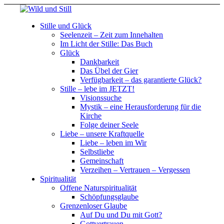
Stille und Glück
Seelenzeit – Zeit zum Innehalten
Im Licht der Stille: Das Buch
Glück
Dankbarkeit
Das Übel der Gier
Verfügbarkeit – das garantierte Glück?
Stille – lebe im JETZT!
Visionssuche
Mystik – eine Herausforderung für die
Kirche
Folge deiner Seele
Liebe – unsere Kraftquelle
Liebe – leben im Wir
Selbstliebe
Gemeinschaft
Verzeihen – Vertrauen – Vergessen
Spiritualität
Offene Naturspiritualität
Schöpfungsglaube
Grenzenloser Glaube
Auf Du und Du mit Gott?
Gottvertrauen