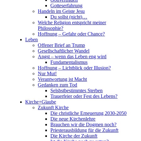
Gotteserfahrung
Handeln im Geiste Jesu
Du sollst (nicht)…
Welche Religion entspricht meiner
Philosophie?
Hoffnung – Gefahr oder Chance?
Leben
Offener Brief an Trump
Gesellschaftlicher Wandel
Angst – wenn das Leben eng wird
Fundamentalismus
Hoffnung – Lichtblick oder Illusion?
Nur Mut!
Verantwortung ist Macht
Gedanken zum Tod
Selsbstbestimmtes Sterben
Trauerfeier oder Fest des Lebens?
Kirche+Glaube
Zukunft Kirche
Die christliche Erneuerung 2030-2050
Die neue Kirchenlehre
Brauchen wir die Dogmen noch?
Priesterausbildung für die Zukunft
Die Kirche der Zukunft