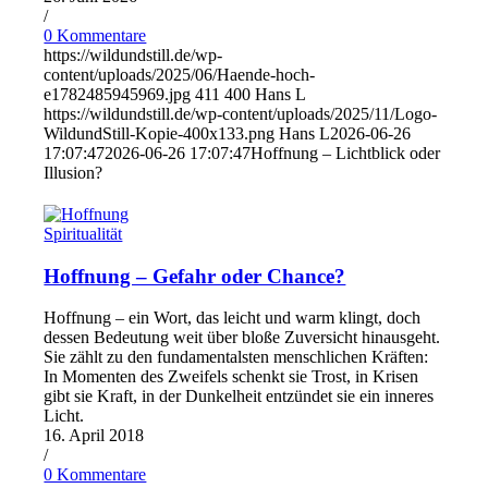
/
0 Kommentare
https://wildundstill.de/wp-
content/uploads/2025/06/Haende-hoch-
e1782485945969.jpg
411
400
Hans L
https://wildundstill.de/wp-content/uploads/2025/11/Logo-
WildundStill-Kopie-400x133.png
Hans L
2026-06-26
17:07:47
2026-06-26 17:07:47
Hoffnung – Lichtblick oder
Illusion?
Spiritualität
Hoffnung – Gefahr oder Chance?
Hoffnung – ein Wort, das leicht und warm klingt, doch
dessen Bedeutung weit über bloße Zuversicht hinausgeht.
Sie zählt zu den fundamentalsten menschlichen Kräften:
In Momenten des Zweifels schenkt sie Trost, in Krisen
gibt sie Kraft, in der Dunkelheit entzündet sie ein inneres
Licht.
16. April 2018
/
0 Kommentare