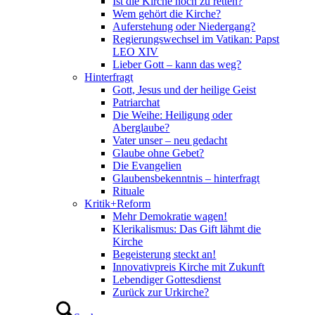
Ist die Kirche noch zu retten?
Wem gehört die Kirche?
Auferstehung oder Niedergang?
Regierungswechsel im Vatikan: Papst
LEO XIV
Lieber Gott – kann das weg?
Hinterfragt
Gott, Jesus und der heilige Geist
Patriarchat
Die Weihe: Heiligung oder
Aberglaube?
Vater unser – neu gedacht
Glaube ohne Gebet?
Die Evangelien
Glaubensbekenntnis – hinterfragt
Rituale
Kritik+Reform
Mehr Demokratie wagen!
Klerikalismus: Das Gift lähmt die
Kirche
Begeisterung steckt an!
Innovativpreis Kirche mit Zukunft
Lebendiger Gottesdienst
Zurück zur Urkirche?