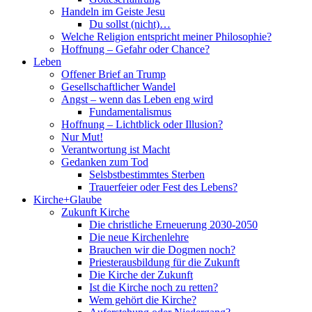
Handeln im Geiste Jesu
Du sollst (nicht)…
Welche Religion entspricht meiner Philosophie?
Hoffnung – Gefahr oder Chance?
Leben
Offener Brief an Trump
Gesellschaftlicher Wandel
Angst – wenn das Leben eng wird
Fundamentalismus
Hoffnung – Lichtblick oder Illusion?
Nur Mut!
Verantwortung ist Macht
Gedanken zum Tod
Selsbstbestimmtes Sterben
Trauerfeier oder Fest des Lebens?
Kirche+Glaube
Zukunft Kirche
Die christliche Erneuerung 2030-2050
Die neue Kirchenlehre
Brauchen wir die Dogmen noch?
Priesterausbildung für die Zukunft
Die Kirche der Zukunft
Ist die Kirche noch zu retten?
Wem gehört die Kirche?