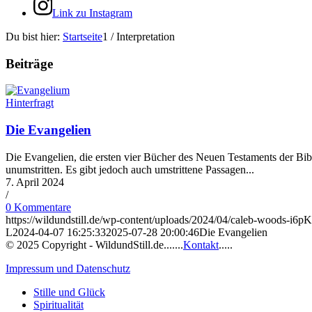
Link zu Instagram
Du bist hier:
Startseite
1
/
Interpretation
Beiträge
Hinterfragt
Die Evangelien
Die Evangelien, die ersten vier Bücher des Neuen Testaments der Bibe
unumstritten. Es gibt jedoch auch umstrittene Passagen...
7. April 2024
/
0 Kommentare
https://wildundstill.de/wp-content/uploads/2024/04/caleb-woods-i
L
2024-04-07 16:25:33
2025-07-28 20:00:46
Die Evangelien
© 2025 Copyright - WildundStill.de.......
Kontakt
.....
Impressum und Datenschutz
Stille und Glück
Spiritualität