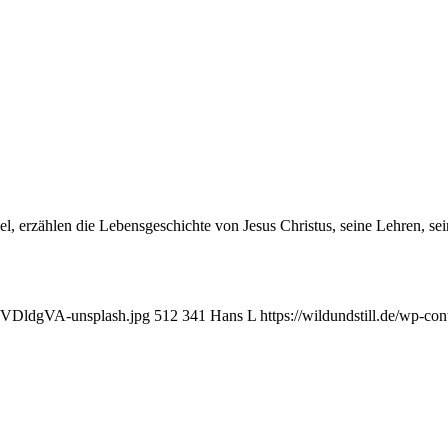
l, erzählen die Lebensgeschichte von Jesus Christus, seine Lehren, se
6pKVDldgVA-unsplash.jpg
512
341
Hans L
https://wildundstill.de/wp-c