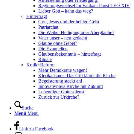
Auferstehung oder Niedergang?
Regierungswechsel im Vatikan: Papst LEO XIV
Lieber Gott – kann das weg?
Hinterfragt
Gott, Jesus und der heilige Geist
Patriarchat
Die Weihe: Heiligung oder Aberglaube?
Vater unser – neu gedacht
Glaube ohne Gebet?
Die Evangelien
Glaubensbekenntnis – hinterfragt
Rituale
Kritik+Reform
Mehr Demokratie wagen!
Klerikalismus: Das Gift lähmt die Kirche
Begeisterung steckt an!
Innovativpreis Kirche mit Zukunft
Lebendiger Gottesdienst
Zurück zur Urkirche?
Suche
Menü
Menü
Link zu Facebook