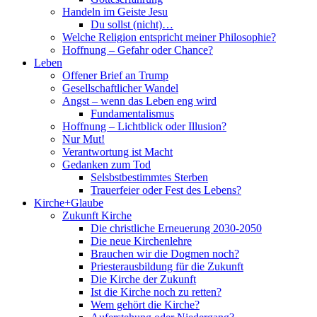
Handeln im Geiste Jesu
Du sollst (nicht)…
Welche Religion entspricht meiner Philosophie?
Hoffnung – Gefahr oder Chance?
Leben
Offener Brief an Trump
Gesellschaftlicher Wandel
Angst – wenn das Leben eng wird
Fundamentalismus
Hoffnung – Lichtblick oder Illusion?
Nur Mut!
Verantwortung ist Macht
Gedanken zum Tod
Selsbstbestimmtes Sterben
Trauerfeier oder Fest des Lebens?
Kirche+Glaube
Zukunft Kirche
Die christliche Erneuerung 2030-2050
Die neue Kirchenlehre
Brauchen wir die Dogmen noch?
Priesterausbildung für die Zukunft
Die Kirche der Zukunft
Ist die Kirche noch zu retten?
Wem gehört die Kirche?