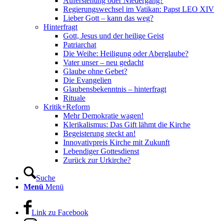
Auferstehung oder Niedergang?
Regierungswechsel im Vatikan: Papst LEO XIV
Lieber Gott – kann das weg?
Hinterfragt
Gott, Jesus und der heilige Geist
Patriarchat
Die Weihe: Heiligung oder Aberglaube?
Vater unser – neu gedacht
Glaube ohne Gebet?
Die Evangelien
Glaubensbekenntnis – hinterfragt
Rituale
Kritik+Reform
Mehr Demokratie wagen!
Klerikalismus: Das Gift lähmt die Kirche
Begeisterung steckt an!
Innovativpreis Kirche mit Zukunft
Lebendiger Gottesdienst
Zurück zur Urkirche?
Suche
Menü
Menü
Link zu Facebook