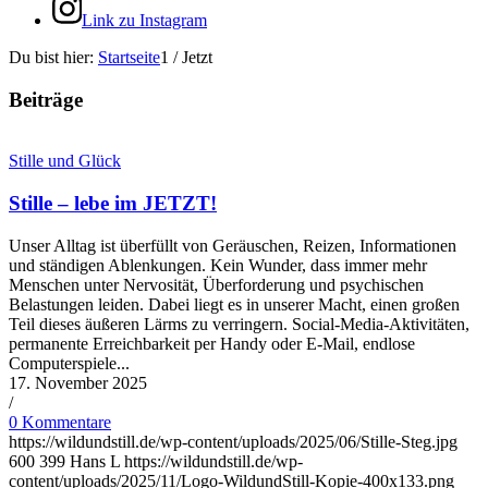
Link zu Instagram
Du bist hier:
Startseite
1
/
Jetzt
Beiträge
Stille und Glück
Stille – lebe im JETZT!
Unser Alltag ist überfüllt von Geräuschen, Reizen, Informationen
und ständigen Ablenkungen. Kein Wunder, dass immer mehr
Menschen unter Nervosität, Überforderung und psychischen
Belastungen leiden. Dabei liegt es in unserer Macht, einen großen
Teil dieses äußeren Lärms zu verringern. Social-Media-Aktivitäten,
permanente Erreichbarkeit per Handy oder E-Mail, endlose
Computerspiele...
17. November 2025
/
0 Kommentare
https://wildundstill.de/wp-content/uploads/2025/06/Stille-Steg.jpg
600
399
Hans L
https://wildundstill.de/wp-
content/uploads/2025/11/Logo-WildundStill-Kopie-400x133.png