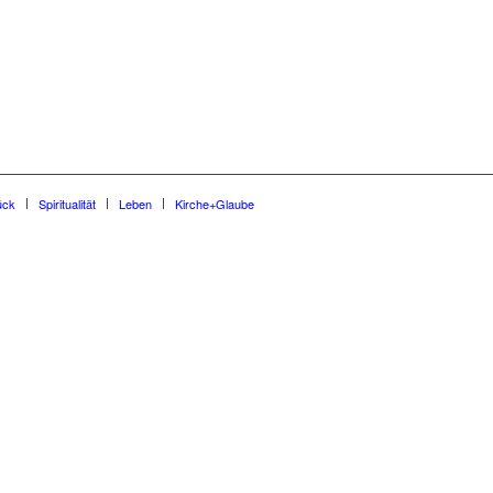
ück
Spiritualität
Leben
Kirche+Glaube