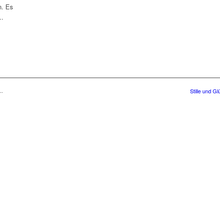
n. Es
..
..
Stille und Gl