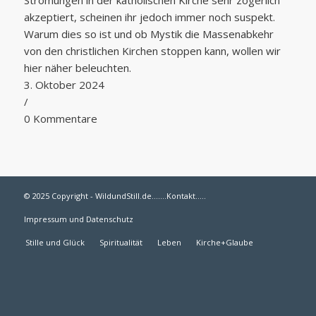
Strömungen in der katholischen Kirche sehr zögerlich
akzeptiert, scheinen ihr jedoch immer noch suspekt.
Warum dies so ist und ob Mystik die Massenabkehr
von den christlichen Kirchen stoppen kann, wollen wir
hier näher beleuchten.
3. Oktober 2024
/
0 Kommentare
© 2025 Copyright - WildundStill.de.......
Kontakt
.....
Impressum und Datenschutz
Stille und Glück
Spiritualität
Leben
Kirche+Glaube