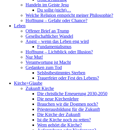
Handeln im Geiste Jesu
Du sollst (nicht)…
Welche Religion entspricht meiner Philosophie?
Hoffnung – Gefahr oder Chance?
Leben
Offener Brief an Trump
Gesellschaftlicher Wandel
Angst – wenn das Leben eng wird
Fundamentalismus
Hoffnung – Lichtblick oder Illusion?
Nur Mut!
Verantwortung ist Macht
Gedanken zum Tod
Selsbstbestimmtes Sterben
Trauerfeier oder Fest des Lebens?
Kirche+Glaube
Zukunft Kirche
Die christliche Erneuerung 2030-2050
Die neue Kirchenlehre
Brauchen wir die Dogmen noch?
Priesterausbildung für die Zukunft
Die Kirche der Zukunft
Ist die Kirche noch zu retten?
Wem gehört die Kirche?