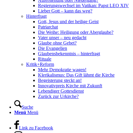
Auferstehung oder Niedergang?
Regierungswechsel im Vatikan: Papst LEO XIV
Lieber Gott – kann das weg?
Hinterfragt
Gott, Jesus und der heilige Geist
Patriarchat
Die Weihe: Heiligung oder Aberglaube?
Vater unser – neu gedacht
Glaube ohne Gebet?
Die Evangelien
Glaubensbekenntnis – hinterfragt
Rituale
Kritik+Reform
Mehr Demokratie wagen!
Klerikalismus: Das Gift lähmt die Kirche
Begeisterung steckt an!
Innovativpreis Kirche mit Zukunft
Lebendiger Gottesdienst
Zurück zur Urkirche?
Suche
Menü
Menü
Link zu Facebook