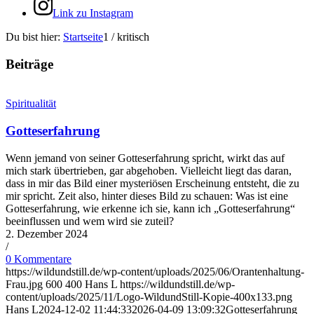
Link zu Instagram
Du bist hier:
Startseite
1
/
kritisch
Beiträge
Spiritualität
Gotteserfahrung
Wenn jemand von seiner Gotteserfahrung spricht, wirkt das auf
mich stark übertrieben, gar abgehoben. Vielleicht liegt das daran,
dass in mir das Bild einer mysteriösen Erscheinung entsteht, die zu
mir spricht. Zeit also, hinter dieses Bild zu schauen: Was ist eine
Gotteserfahrung, wie erkenne ich sie, kann ich „Gotteserfahrung“
beeinflussen und wem wird sie zuteil?
2. Dezember 2024
/
0 Kommentare
https://wildundstill.de/wp-content/uploads/2025/06/Orantenhaltung-
Frau.jpg
600
400
Hans L
https://wildundstill.de/wp-
content/uploads/2025/11/Logo-WildundStill-Kopie-400x133.png
Hans L
2024-12-02 11:44:33
2026-04-09 13:09:32
Gotteserfahrung