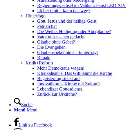
Auferstehung oder Niedergang?
Regierungswechsel im Vatikan: Papst LEO XIV
Lieber Gott – kann das weg?
Hinterfragt
Gott, Jesus und der heilige Geist
Patriarchat
Die Weihe: Heiligung oder Aberglaube?
Vater unser – neu gedacht
Glaube ohne Gebet?
Die Evangelien
Glaubensbekenntnis – hinterfragt
Rituale
Kritik+Reform
Mehr Demokratie wagen!
Klerikalismus: Das Gift lähmt die Kirche
Begeisterung steckt an!
Innovativpreis Kirche mit Zukunft
Lebendiger Gottesdienst
Zurück zur Urkirche?
Suche
Menü
Menü
Link zu Facebook