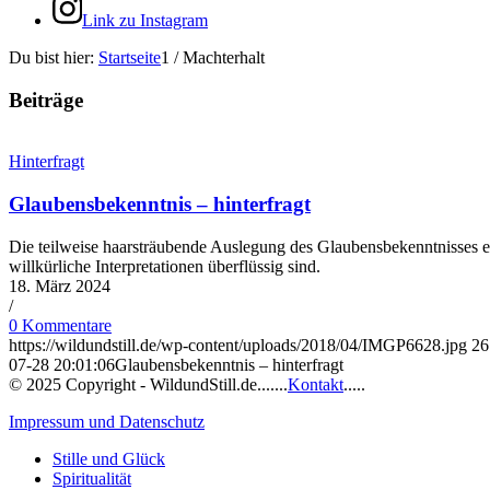
Link zu Instagram
Du bist hier:
Startseite
1
/
Machterhalt
Beiträge
Hinterfragt
Glaubensbekenntnis – hinterfragt
Die teilweise haarsträubende Auslegung des Glaubensbekenntnisses emp
willkürliche Interpretationen überflüssig sind.
18. März 2024
/
0 Kommentare
https://wildundstill.de/wp-content/uploads/2018/04/IMGP6628.jpg
26
07-28 20:01:06
Glaubensbekenntnis – hinterfragt
© 2025 Copyright - WildundStill.de.......
Kontakt
.....
Impressum und Datenschutz
Stille und Glück
Spiritualität