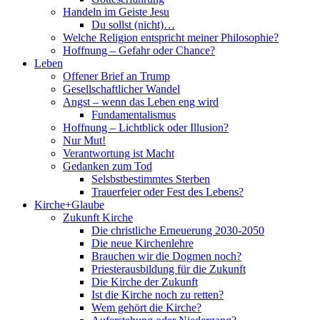
Handeln im Geiste Jesu
Du sollst (nicht)…
Welche Religion entspricht meiner Philosophie?
Hoffnung – Gefahr oder Chance?
Leben
Offener Brief an Trump
Gesellschaftlicher Wandel
Angst – wenn das Leben eng wird
Fundamentalismus
Hoffnung – Lichtblick oder Illusion?
Nur Mut!
Verantwortung ist Macht
Gedanken zum Tod
Selsbstbestimmtes Sterben
Trauerfeier oder Fest des Lebens?
Kirche+Glaube
Zukunft Kirche
Die christliche Erneuerung 2030-2050
Die neue Kirchenlehre
Brauchen wir die Dogmen noch?
Priesterausbildung für die Zukunft
Die Kirche der Zukunft
Ist die Kirche noch zu retten?
Wem gehört die Kirche?