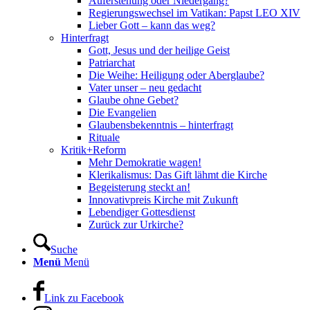
Auferstehung oder Niedergang?
Regierungswechsel im Vatikan: Papst LEO XIV
Lieber Gott – kann das weg?
Hinterfragt
Gott, Jesus und der heilige Geist
Patriarchat
Die Weihe: Heiligung oder Aberglaube?
Vater unser – neu gedacht
Glaube ohne Gebet?
Die Evangelien
Glaubensbekenntnis – hinterfragt
Rituale
Kritik+Reform
Mehr Demokratie wagen!
Klerikalismus: Das Gift lähmt die Kirche
Begeisterung steckt an!
Innovativpreis Kirche mit Zukunft
Lebendiger Gottesdienst
Zurück zur Urkirche?
Suche
Menü
Menü
Link zu Facebook