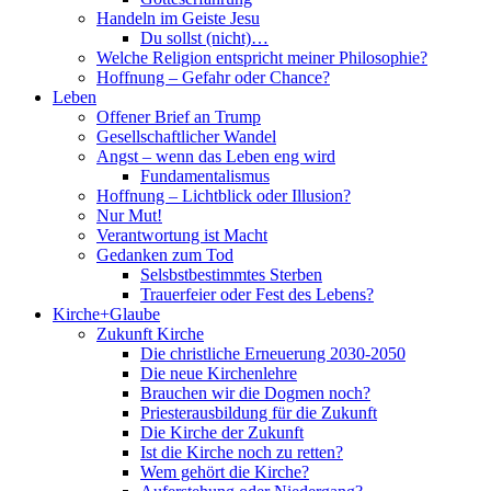
Handeln im Geiste Jesu
Du sollst (nicht)…
Welche Religion entspricht meiner Philosophie?
Hoffnung – Gefahr oder Chance?
Leben
Offener Brief an Trump
Gesellschaftlicher Wandel
Angst – wenn das Leben eng wird
Fundamentalismus
Hoffnung – Lichtblick oder Illusion?
Nur Mut!
Verantwortung ist Macht
Gedanken zum Tod
Selsbstbestimmtes Sterben
Trauerfeier oder Fest des Lebens?
Kirche+Glaube
Zukunft Kirche
Die christliche Erneuerung 2030-2050
Die neue Kirchenlehre
Brauchen wir die Dogmen noch?
Priesterausbildung für die Zukunft
Die Kirche der Zukunft
Ist die Kirche noch zu retten?
Wem gehört die Kirche?