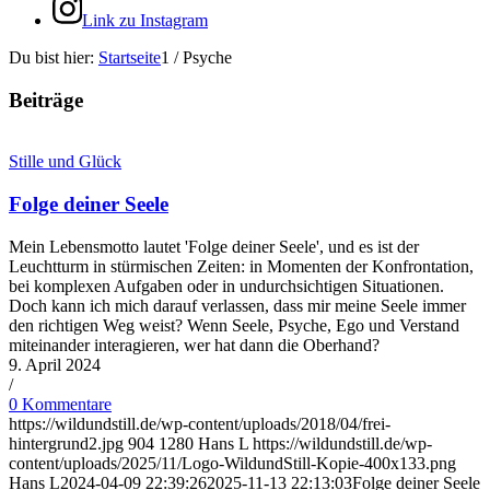
Link zu Instagram
Du bist hier:
Startseite
1
/
Psyche
Beiträge
Stille und Glück
Folge deiner Seele
Mein Lebensmotto lautet 'Folge deiner Seele', und es ist der
Leuchtturm in stürmischen Zeiten: in Momenten der Konfrontation,
bei komplexen Aufgaben oder in undurchsichtigen Situationen.
Doch kann ich mich darauf verlassen, dass mir meine Seele immer
den richtigen Weg weist? Wenn Seele, Psyche, Ego und Verstand
miteinander interagieren, wer hat dann die Oberhand?
9. April 2024
/
0 Kommentare
https://wildundstill.de/wp-content/uploads/2018/04/frei-
hintergrund2.jpg
904
1280
Hans L
https://wildundstill.de/wp-
content/uploads/2025/11/Logo-WildundStill-Kopie-400x133.png
Hans L
2024-04-09 22:39:26
2025-11-13 22:13:03
Folge deiner Seele