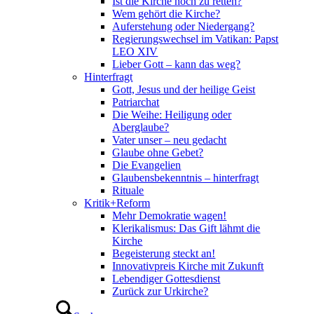
Ist die Kirche noch zu retten?
Wem gehört die Kirche?
Auferstehung oder Niedergang?
Regierungswechsel im Vatikan: Papst
LEO XIV
Lieber Gott – kann das weg?
Hinterfragt
Gott, Jesus und der heilige Geist
Patriarchat
Die Weihe: Heiligung oder
Aberglaube?
Vater unser – neu gedacht
Glaube ohne Gebet?
Die Evangelien
Glaubensbekenntnis – hinterfragt
Rituale
Kritik+Reform
Mehr Demokratie wagen!
Klerikalismus: Das Gift lähmt die
Kirche
Begeisterung steckt an!
Innovativpreis Kirche mit Zukunft
Lebendiger Gottesdienst
Zurück zur Urkirche?