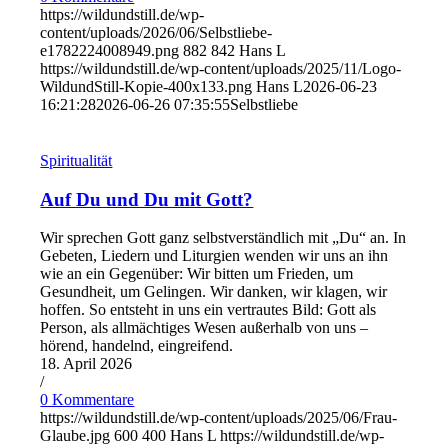
https://wildundstill.de/wp-
content/uploads/2026/06/Selbstliebe-
e1782224008949.png
882
842
Hans L
https://wildundstill.de/wp-content/uploads/2025/11/Logo-
WildundStill-Kopie-400x133.png
Hans L
2026-06-23
16:21:28
2026-06-26 07:35:55
Selbstliebe
Spiritualität
Auf Du und Du mit Gott?
Wir sprechen Gott ganz selbstverständlich mit „Du“ an. In
Gebeten, Liedern und Liturgien wenden wir uns an ihn
wie an ein Gegenüber: Wir bitten um Frieden, um
Gesundheit, um Gelingen. Wir danken, wir klagen, wir
hoffen. So entsteht in uns ein vertrautes Bild: Gott als
Person, als allmächtiges Wesen außerhalb von uns –
hörend, handelnd, eingreifend.
18. April 2026
/
0 Kommentare
https://wildundstill.de/wp-content/uploads/2025/06/Frau-
Glaube.jpg
600
400
Hans L
https://wildundstill.de/wp-