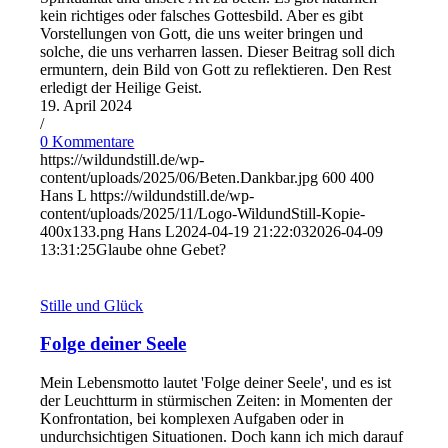
kein richtiges oder falsches Gottesbild. Aber es gibt
Vorstellungen von Gott, die uns weiter bringen und
solche, die uns verharren lassen. Dieser Beitrag soll dich
ermuntern, dein Bild von Gott zu reflektieren. Den Rest
erledigt der Heilige Geist.
19. April 2024
/
0 Kommentare
https://wildundstill.de/wp-
content/uploads/2025/06/Beten.Dankbar.jpg
600
400
Hans L
https://wildundstill.de/wp-
content/uploads/2025/11/Logo-WildundStill-Kopie-
400x133.png
Hans L
2024-04-19 21:22:03
2026-04-09
13:31:25
Glaube ohne Gebet?
Stille und Glück
Folge deiner Seele
Mein Lebensmotto lautet 'Folge deiner Seele', und es ist
der Leuchtturm in stürmischen Zeiten: in Momenten der
Konfrontation, bei komplexen Aufgaben oder in
undurchsichtigen Situationen. Doch kann ich mich darauf