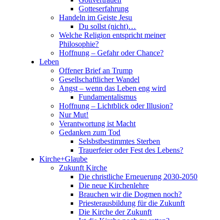
Gotteserfahrung
Handeln im Geiste Jesu
Du sollst (nicht)…
Welche Religion entspricht meiner
Philosophie?
Hoffnung – Gefahr oder Chance?
Leben
Offener Brief an Trump
Gesellschaftlicher Wandel
Angst – wenn das Leben eng wird
Fundamentalismus
Hoffnung – Lichtblick oder Illusion?
Nur Mut!
Verantwortung ist Macht
Gedanken zum Tod
Selsbstbestimmtes Sterben
Trauerfeier oder Fest des Lebens?
Kirche+Glaube
Zukunft Kirche
Die christliche Erneuerung 2030-2050
Die neue Kirchenlehre
Brauchen wir die Dogmen noch?
Priesterausbildung für die Zukunft
Die Kirche der Zukunft