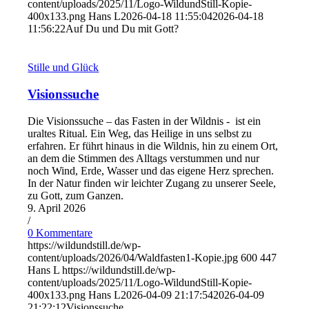
content/uploads/2025/11/Logo-WildundStill-Kopie-
400x133.png
Hans L
2026-04-18 11:55:04
2026-04-18
11:56:22
Auf Du und Du mit Gott?
Stille und Glück
Visionssuche
Die Visionssuche – das Fasten in der Wildnis - ist ein
uraltes Ritual. Ein Weg, das Heilige in uns selbst zu
erfahren. Er führt hinaus in die Wildnis, hin zu einem Ort,
an dem die Stimmen des Alltags verstummen und nur
noch Wind, Erde, Wasser und das eigene Herz sprechen.
In der Natur finden wir leichter Zugang zu unserer Seele,
zu Gott, zum Ganzen.
9. April 2026
/
0 Kommentare
https://wildundstill.de/wp-
content/uploads/2026/04/Waldfasten1-Kopie.jpg
600
447
Hans L
https://wildundstill.de/wp-
content/uploads/2025/11/Logo-WildundStill-Kopie-
400x133.png
Hans L
2026-04-09 21:17:54
2026-04-09
21:22:12
Visionssuche