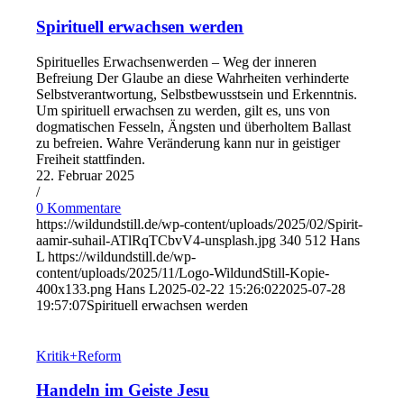
Spirituell erwachsen werden
Spirituelles Erwachsenwerden – Weg der inneren
Befreiung Der Glaube an diese Wahrheiten verhinderte
Selbstverantwortung, Selbst­bewusstsein und Erkenntnis.
Um spirituell erwachsen zu werden, gilt es, uns von
dogmatischen Fes­seln, Ängsten und überholtem Ballast
zu befreien. Wahre Veränderung kann nur in geistiger
Freiheit stattfinden.
22. Februar 2025
/
0 Kommentare
https://wildundstill.de/wp-content/uploads/2025/02/Spirit-
aamir-suhail-ATlRqTCbvV4-unsplash.jpg
340
512
Hans
L
https://wildundstill.de/wp-
content/uploads/2025/11/Logo-WildundStill-Kopie-
400x133.png
Hans L
2025-02-22 15:26:02
2025-07-28
19:57:07
Spirituell erwachsen werden
Kritik+Reform
Handeln im Geiste Jesu