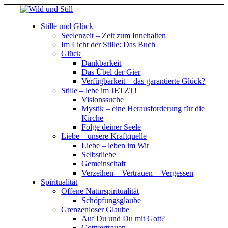
Stille und Glück
Seelenzeit – Zeit zum Innehalten
Im Licht der Stille: Das Buch
Glück
Dankbarkeit
Das Übel der Gier
Verfügbarkeit – das garantierte Glück?
Stille – lebe im JETZT!
Visionssuche
Mystik – eine Herausforderung für die
Kirche
Folge deiner Seele
Liebe – unsere Kraftquelle
Liebe – leben im Wir
Selbstliebe
Gemeinschaft
Verzeihen – Vertrauen – Vergessen
Spiritualität
Offene Naturspiritualität
Schöpfungsglaube
Grenzenloser Glaube
Auf Du und Du mit Gott?
Gottvertrauen