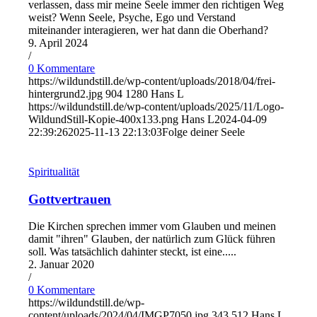
verlassen, dass mir meine Seele immer den richtigen Weg
weist? Wenn Seele, Psyche, Ego und Verstand
miteinander interagieren, wer hat dann die Oberhand?
9. April 2024
/
0 Kommentare
https://wildundstill.de/wp-content/uploads/2018/04/frei-
hintergrund2.jpg
904
1280
Hans L
https://wildundstill.de/wp-content/uploads/2025/11/Logo-
WildundStill-Kopie-400x133.png
Hans L
2024-04-09
22:39:26
2025-11-13 22:13:03
Folge deiner Seele
Spiritualität
Gottvertrauen
Die Kirchen sprechen immer vom Glauben und meinen
damit "ihren" Glauben, der natürlich zum Glück führen
soll. Was tatsächlich dahinter steckt, ist eine.....
2. Januar 2020
/
0 Kommentare
https://wildundstill.de/wp-
content/uploads/2024/04/IMGP7050.jpg
343
512
Hans L