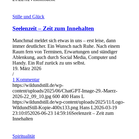
Stille und Glück
Seelenzeit – Zeit zum Innehalten
Manchmal meldet sich etwas in uns – erst leise, dann
immer deutlicher. Ein Wunsch nach Ruhe. Nach einem
Raum fern von Terminen, Erwartungen und ständiger
Ablenkung, auch durch Social Media, Computer und
Handy. Ein Ruf zurück zu uns selbst.
19. März 2026
/
1 Kommentar
https://wildundstill.de/wp-
content/uploads/2025/06/ChatGPT-Image-29.-Maerz-
2026-22_09_10.jpg
600
400
Hans L
https://wildundstill.de/wp-content/uploads/2025/11/Logo-
WildundStill-Kopie-400x133.png
Hans L
2026-03-19
23:10:05
2026-06-23 14:59:16
Seelenzeit – Zeit zum
Innehalten
Spiritualität