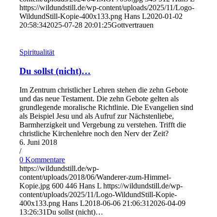
https://wildundstill.de/wp-content/uploads/2025/11/Logo-
WildundStill-Kopie-400x133.png
Hans L
2020-01-02
20:58:34
2025-07-28 20:01:25
Gottvertrauen
Spiritualität
Du sollst (nicht)…
Im Zentrum christlicher Lehren stehen die zehn Gebote
und das neue Testament. Die zehn Gebote gelten als
grundlegende moralische Richtlinie. Die Evangelien sind
als Beispiel Jesu und als Aufruf zur Nächstenliebe,
Barmherzigkeit und Vergebung zu verstehen. Trifft die
christliche Kirchenlehre noch den Nerv der Zeit?
6. Juni 2018
/
0 Kommentare
https://wildundstill.de/wp-
content/uploads/2018/06/Wanderer-zum-Himmel-
Kopie.jpg
600
446
Hans L
https://wildundstill.de/wp-
content/uploads/2025/11/Logo-WildundStill-Kopie-
400x133.png
Hans L
2018-06-06 21:06:31
2026-04-09
13:26:31
Du sollst (nicht)…