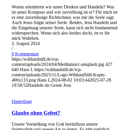
Woran orientieren wir unser Denken und Handeln? Was
ist unser Kompass und wie zuverlässig ist er? Für mich ist
es eine zuverlässige Richtschnur, was mir die Seele sagt.
Auch Jesus folgte seiner Seele. Beides, Jesu Handeln und
die Eingebung unserer Seele, kann sich nicht fundamental
widersprechen. Wenn sich also beides deckt, ist es für
mich Wahrheit.
2. August 2024
/
0 Kommentare
https://wildundstill.de/wp-
content/uploads/2024/04/Meditation1-unsplash.jpg
427
640
Hans L
https://wildundstill.de/wp-
content/uploads/2025/11/Logo-WildundStill-Kopie-
400x133.png
Hans L
2024-08-02 10:03:44
2025-07-28
19:58:52
Handeln im Geiste Jesu
Hinterfragt
Glaube ohne Gebet?
Unsere Vorstellung von Gott beeinflusst unsere
Spiritualität und unsere Art zu beten. Es gibt natürlich