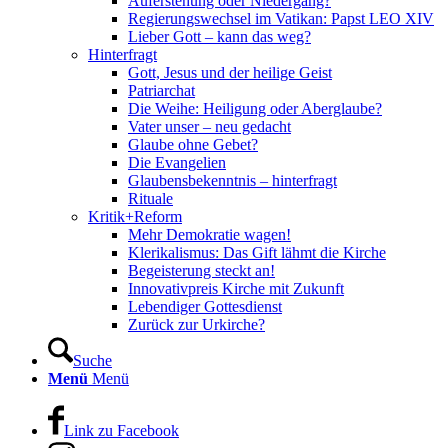
Auferstehung oder Niedergang?
Regierungswechsel im Vatikan: Papst LEO XIV
Lieber Gott – kann das weg?
Hinterfragt
Gott, Jesus und der heilige Geist
Patriarchat
Die Weihe: Heiligung oder Aberglaube?
Vater unser – neu gedacht
Glaube ohne Gebet?
Die Evangelien
Glaubensbekenntnis – hinterfragt
Rituale
Kritik+Reform
Mehr Demokratie wagen!
Klerikalismus: Das Gift lähmt die Kirche
Begeisterung steckt an!
Innovativpreis Kirche mit Zukunft
Lebendiger Gottesdienst
Zurück zur Urkirche?
Suche
Menü
Menü
Link zu Facebook