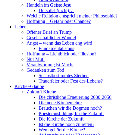
Handeln im Geiste Jesu
Du sollst (nicht)…
Welche Religion entspricht meiner Philosophie?
Hoffnung – Gefahr oder Chance?
Leben
Offener Brief an Trump
Gesellschaftlicher Wandel
Angst – wenn das Leben eng wird
Fundamentalismus
Hoffnung – Lichtblick oder Illusion?
Nur Mut!
Verantwortung ist Macht
Gedanken zum Tod
Selsbstbestimmtes Sterben
Trauerfeier oder Fest des Lebens?
Kirche+Glaube
Zukunft Kirche
Die christliche Erneuerung 2030-2050
Die neue Kirchenlehre
Brauchen wir die Dogmen noch?
Priesterausbildung für die Zukunft
Die Kirche der Zukunft
Ist die Kirche noch zu retten?
Wem gehört die Kirche?