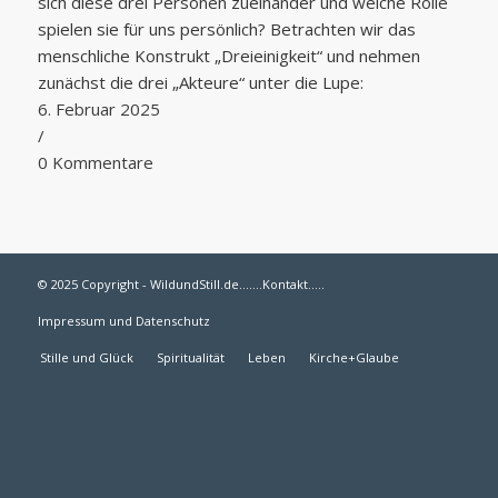
sich diese drei Personen zueinander und welche Rolle
spielen sie für uns persönlich? Betrachten wir das
menschliche Konstrukt „Dreieinigkeit“ und nehmen
zunächst die drei „Akteure“ unter die Lupe:
6. Februar 2025
/
0 Kommentare
© 2025 Copyright - WildundStill.de.......
Kontakt
.....
Impressum und Datenschutz
Stille und Glück
Spiritualität
Leben
Kirche+Glaube