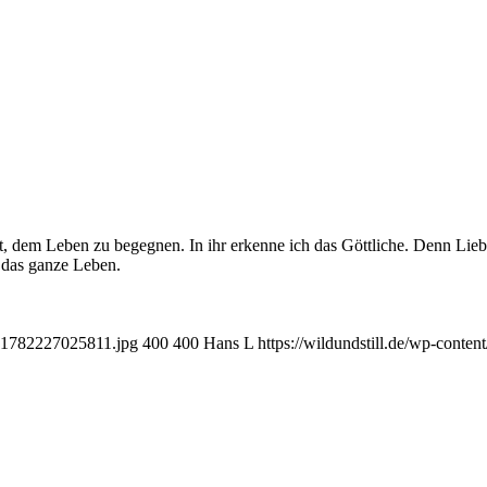
Art, dem Leben zu begegnen. In ihr erkenne ich das Göttliche. Denn Lieb
h das ganze Leben.
-e1782227025811.jpg
400
400
Hans L
https://wildundstill.de/wp-cont