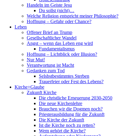
Handeln im Geiste Jesu
Du sollst (nicht)…
Welche Religion entspricht meiner Philosophie?
Hoffnung – Gefahr oder Chance?
Leben
Offener Brief an Trump
Gesellschaftlicher Wandel
Angst – wenn das Leben eng wird
Fundamentalismus
Hoffnung – Lichtblick oder Illusion?
Nur Mut!
Verantwortung ist Macht
Gedanken zum Tod
Selsbstbestimmtes Sterben
Trauerfeier oder Fest des Lebens?
Kirche+Glaube
Zukunft Kirche
Die christliche Erneuerung 2030-2050
Die neue Kirchenlehre
Brauchen wir die Dogmen noch?
Priesterausbildung für die Zukunft
Die Kirche der Zukunft
Ist die Kirche noch zu retten?
Wem gehört die Kirche?