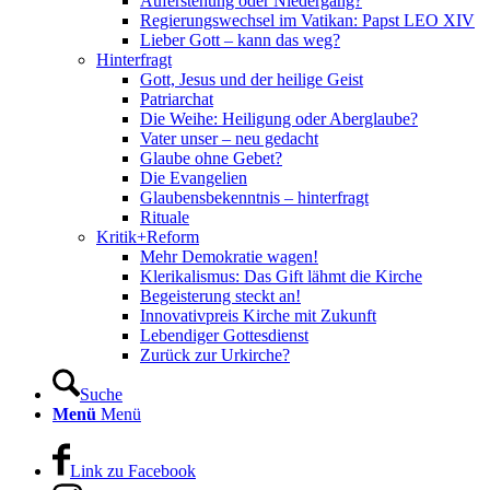
Auferstehung oder Niedergang?
Regierungswechsel im Vatikan: Papst LEO XIV
Lieber Gott – kann das weg?
Hinterfragt
Gott, Jesus und der heilige Geist
Patriarchat
Die Weihe: Heiligung oder Aberglaube?
Vater unser – neu gedacht
Glaube ohne Gebet?
Die Evangelien
Glaubensbekenntnis – hinterfragt
Rituale
Kritik+Reform
Mehr Demokratie wagen!
Klerikalismus: Das Gift lähmt die Kirche
Begeisterung steckt an!
Innovativpreis Kirche mit Zukunft
Lebendiger Gottesdienst
Zurück zur Urkirche?
Suche
Menü
Menü
Link zu Facebook