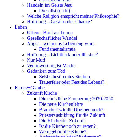
Handeln im Geiste Jesu
Du sollst (nicht)…
Welche Religion entspricht meiner Philosophie?
Hoffnung – Gefahr oder Chance?
Leben
Offener Brief an Trump
Gesellschaftlicher Wandel
Angst – wenn das Leben eng wird
Fundamentalismus
Hoffnung – Lichtblick oder Illusion?
Nur Mut!
Verantwortung ist Macht
Gedanken zum Tod
Selsbstbestimmtes Sterben
Trauerfeier oder Fest des Lebens?
Kirche+Glaube
Zukunft Kirche
Die christliche Erneuerung 2030-2050
Die neue Kirchenlehre
Brauchen wir die Dogmen noch?
Priesterausbildung für die Zukunft
Die Kirche der Zukunft
Ist die Kirche noch zu retten?
Wem gehört die Kirche?