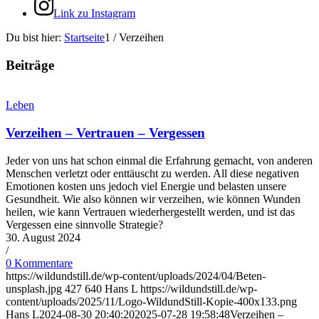
Link zu Instagram
Du bist hier:
Startseite
1
/
Verzeihen
Beiträge
Leben
Verzeihen – Vertrauen – Vergessen
Jeder von uns hat schon einmal die Erfahrung gemacht, von anderen
Menschen verletzt oder enttäuscht zu werden. All diese negativen
Emotionen kosten uns jedoch viel Energie und belasten unsere
Gesundheit. Wie also können wir verzeihen, wie können Wunden
heilen, wie kann Vertrauen wiederhergestellt werden, und ist das
Vergessen eine sinnvolle Strategie?
30. August 2024
/
0 Kommentare
https://wildundstill.de/wp-content/uploads/2024/04/Beten-
unsplash.jpg
427
640
Hans L
https://wildundstill.de/wp-
content/uploads/2025/11/Logo-WildundStill-Kopie-400x133.png
Hans L
2024-08-30 20:40:20
2025-07-28 19:58:48
Verzeihen –