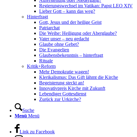
Auferstehung oder Niedergang?
Regierungswechsel im Vatikan: Papst LEO XIV
Lieber Gott – kann das weg?
Hinterfragt
Gott, Jesus und der heilige Geist
Patriarchat
Die Weihe: Heiligung oder Aberglaube?
Vater unser – neu gedacht
Glaube ohne Gebet?
Die Evangelien
Glaubensbekenntnis – hinterfragt
Rituale
Kritik+Reform
Mehr Demokratie wagen!
Klerikalismus: Das Gift lähmt die Kirche
Begeisterung steckt an!
Innovativpreis Kirche mit Zukunft
Lebendiger Gottesdienst
Zurück zur Urkirche?
Suche
Menü
Menü
Link zu Facebook