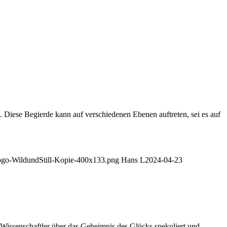
. Diese Begierde kann auf verschiedenen Ebenen auftreten, sei es auf
/Logo-WildundStill-Kopie-400x133.png
Hans L
2024-04-23
 Wissenschaftler über das Geheimnis des Glücks spekuliert und