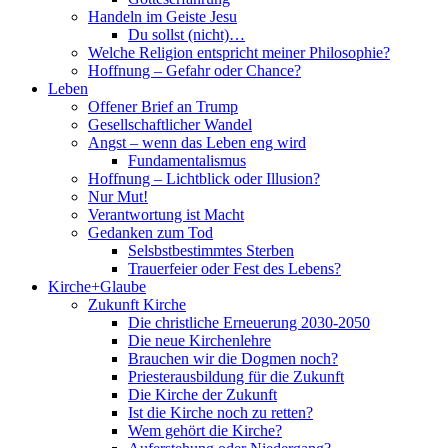
Handeln im Geiste Jesu
Du sollst (nicht)…
Welche Religion entspricht meiner Philosophie?
Hoffnung – Gefahr oder Chance?
Leben
Offener Brief an Trump
Gesellschaftlicher Wandel
Angst – wenn das Leben eng wird
Fundamentalismus
Hoffnung – Lichtblick oder Illusion?
Nur Mut!
Verantwortung ist Macht
Gedanken zum Tod
Selsbstbestimmtes Sterben
Trauerfeier oder Fest des Lebens?
Kirche+Glaube
Zukunft Kirche
Die christliche Erneuerung 2030-2050
Die neue Kirchenlehre
Brauchen wir die Dogmen noch?
Priesterausbildung für die Zukunft
Die Kirche der Zukunft
Ist die Kirche noch zu retten?
Wem gehört die Kirche?