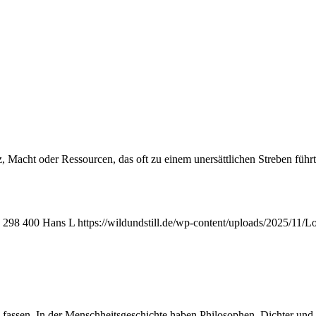
, Macht oder Ressourcen, das oft zu einem unersättlichen Streben führt
298
400
Hans L
https://wildundstill.de/wp-content/uploads/2025/11
u fassen. In der Menschheitsgeschichte haben Philosophen, Dichter und