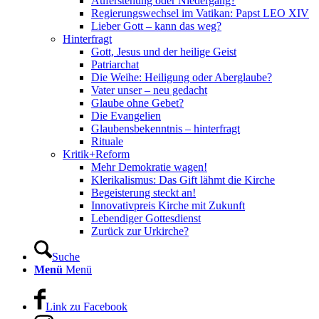
Auferstehung oder Niedergang?
Regierungswechsel im Vatikan: Papst LEO XIV
Lieber Gott – kann das weg?
Hinterfragt
Gott, Jesus und der heilige Geist
Patriarchat
Die Weihe: Heiligung oder Aberglaube?
Vater unser – neu gedacht
Glaube ohne Gebet?
Die Evangelien
Glaubensbekenntnis – hinterfragt
Rituale
Kritik+Reform
Mehr Demokratie wagen!
Klerikalismus: Das Gift lähmt die Kirche
Begeisterung steckt an!
Innovativpreis Kirche mit Zukunft
Lebendiger Gottesdienst
Zurück zur Urkirche?
Suche
Menü
Menü
Link zu Facebook