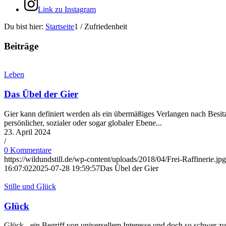
Link zu Instagram
Du bist hier:
Startseite
1
/
Zufriedenheit
Beiträge
Leben
Das Übel der Gier
Gier kann definiert werden als ein übermäßiges Verlangen nach Besitz
persönlicher, sozialer oder sogar globaler Ebene...
23. April 2024
/
0 Kommentare
https://wildundstill.de/wp-content/uploads/2018/04/Frei-Raffinerie.jpg
16:07:02
2025-07-28 19:59:57
Das Übel der Gier
Stille und Glück
Glück
Glück - ein Begriff von universellem Interesse und doch so schwer z